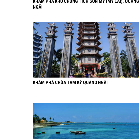
KHÁM PHÁ KHU CHỨNG TÍCH SƠN MỸ (MỸ LAI), QUẢNG
NGÃI
KHÁM PHÁ CHÙA TAM KỲ QUẢNG NGÃI