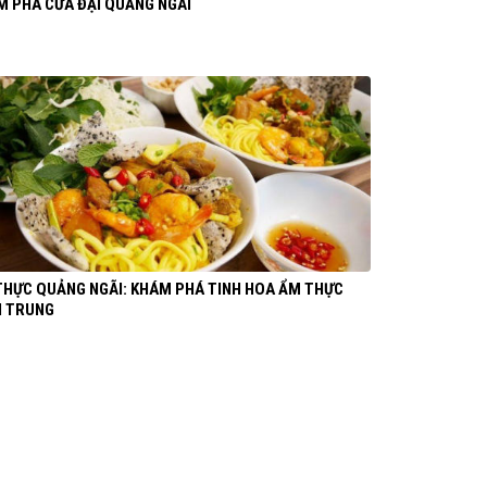
M PHÁ CỬA ĐẠI QUẢNG NGÃI
THỰC QUẢNG NGÃI: KHÁM PHÁ TINH HOA ẨM THỰC
N TRUNG