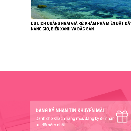
DU LỊCH QUẢNG NGÃI GIÁ RẺ: KHÁM PHÁ MIỀN ĐẤT ĐẦ
NẮNG GIÓ, BIỂN XANH VÀ ĐẶC SẢN
ĐĂNG KÝ NHẬN TIN KHUYẾN MÃI
Dành cho khách hàng mới, đăng ký để nhận
ưu đãi sớm nhất!