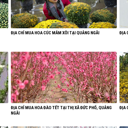
ĐỊA CHỈ MUA HOA CÚC MÂM XÔI TẠI QUẢNG NGÃI
ĐỊA 
ĐỊA CHỈ MUA HOA ĐÀO TẾT TẠI THỊ XÃ ĐỨC PHỔ, QUẢNG
ĐỊA 
NGÃI