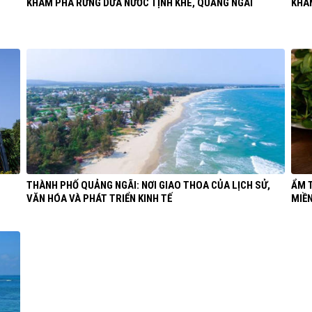
KHÁM PHÁ RỪNG DỪA NƯỚC TỊNH KHÊ, QUẢNG NGÃI
KHÁ
THÀNH PHỐ QUẢNG NGÃI: NƠI GIAO THOA CỦA LỊCH SỬ,
ẨM 
VĂN HÓA VÀ PHÁT TRIỂN KINH TẾ
MIỀ