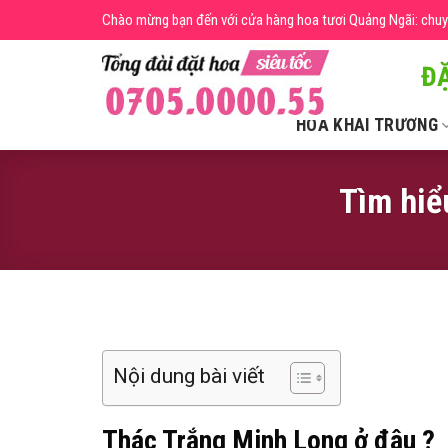
Skip
Chào mừng bạn đến với cửa hàng hoa tươi Quảng Ngãi: chuyên
to
content
ĐẶ
HOA KHAI TRƯƠNG
Tìm hiể
Nội dung bài viết
Thác Trắng Minh Long ở đâu ?