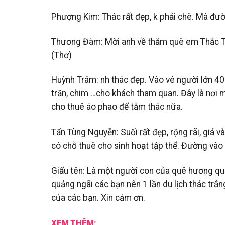
Phượng Kim: Thác rất đẹp, k phải chê. Mà đườn
Thương Đàm: Mời anh về thăm quê em Thắc Tr
(Thơ)
Huỳnh Trâm: nh thác đẹp. Vào vé người lớn 40k,
trăn, chim …cho khách tham quan. Đây là nơi m
cho thuê áo phao để tắm thác nữa.
Tấn Tùng Nguyễn: Suối rất đẹp, rộng rãi, giá v
có chỗ thuê cho sinh hoạt tập thể. Đường vào
Giấu tên: Là một người con của quê hương quả
quảng ngãi các bạn nên 1 lần du lịch thác tr
của các bạn. Xin cảm ơn.
XEM THÊM: