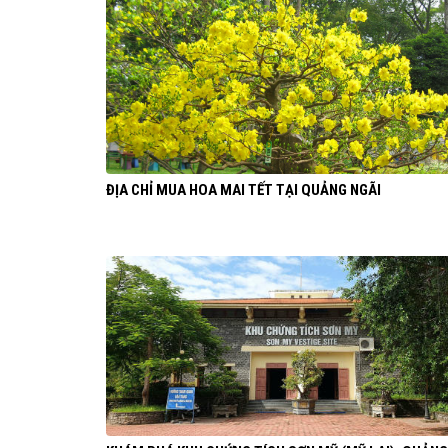
ĐỊA CHỈ MUA HOA MAI TẾT TẠI QUẢNG NGÃI