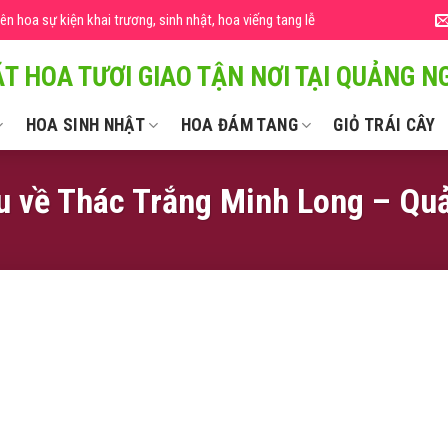
 hoa sự kiện khai trương, sinh nhật, hoa viếng tang lễ
T HOA TƯƠI GIAO TẬN NƠI TẠI QUẢNG NG
HOA SINH NHẬT
HOA ĐÁM TANG
GIỎ TRÁI CÂY
u về Thác Trắng Minh Long – Qu