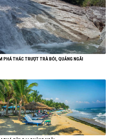
M PHÁ THÁC TRƯỢT TRÀ BÓI, QUẢNG NGÃI