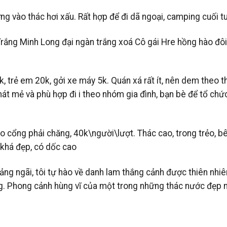
g vào thác hơi xấu. Rất hợp để đi dã ngoại, camping cuối t
ắng Minh Long đại ngàn trắng xoá Cô gái Hre hồng hào đôi
 trẻ em 20k, gởi xe máy 5k. Quán xá rất ít, nên dem theo thứ
át mẻ và phù hợp đi i theo nhóm gia đình, bạn bè để tổ chức
ào cổng phải chăng, 40k\người\lượt. Thác cao, trong trẻo, bên
 khá đẹp, có dốc cao
ng ngãi, tôi tự hào về danh lam thắng cảnh được thiên nhiê
ắng. Phong cảnh hùng vĩ của một trong những thác nước đẹp