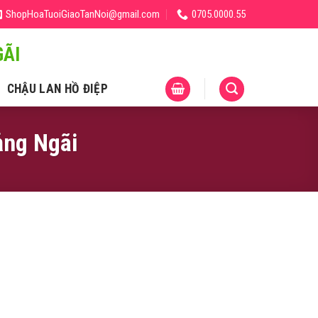
ShopHoaTuoiGiaoTanNoi@gmail.com
0705.0000.55
ÃI
CHẬU LAN HỒ ĐIỆP
ảng Ngãi