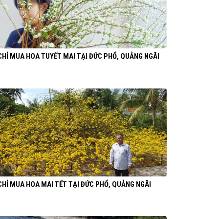
CHỈ MUA HOA TUYẾT MAI TẠI ĐỨC PHỔ, QUẢNG NGÃI
CHỈ MUA HOA MAI TẾT TẠI ĐỨC PHỔ, QUẢNG NGÃI