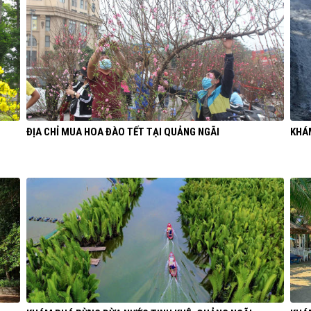
ĐỊA CHỈ MUA HOA ĐÀO TẾT TẠI QUẢNG NGÃI
KHÁ