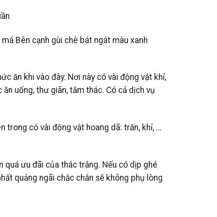
uần
 má Bên cạnh gùi chè bát ngát màu xanh
c ăn khi vào đây. Nơi này có vài động vật khỉ,
 ăn uống, thư giãn, tắm thác. Có cả dịch vụ
 trong có vài động vật hoang dã: trăn, khỉ, …
n quá ưu đãi của thác trắng. Nếu có dịp ghé
 nhất quảng ngãi chắc chắn sẽ không phụ lòng