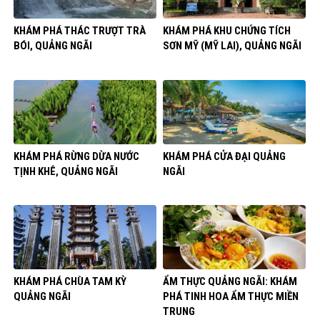
KHÁM PHÁ THÁC TRƯỢT TRÀ
KHÁM PHÁ KHU CHỨNG TÍCH
BÓI, QUẢNG NGÃI
SƠN MỸ (MỸ LAI), QUẢNG NGÃI
KHÁM PHÁ RỪNG DỪA NƯỚC
KHÁM PHÁ CỬA ĐẠI QUẢNG
TỊNH KHÊ, QUẢNG NGÃI
NGÃI
KHÁM PHÁ CHÙA TAM KỲ
ẨM THỰC QUẢNG NGÃI: KHÁM
QUẢNG NGÃI
PHÁ TINH HOA ẨM THỰC MIỀN
TRUNG