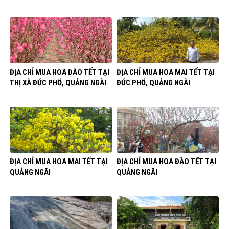
ĐỊA CHỈ MUA HOA ĐÀO TẾT TẠI
ĐỊA CHỈ MUA HOA MAI TẾT TẠI
THỊ XÃ ĐỨC PHỔ, QUẢNG NGÃI
ĐỨC PHỔ, QUẢNG NGÃI
ĐỊA CHỈ MUA HOA MAI TẾT TẠI
ĐỊA CHỈ MUA HOA ĐÀO TẾT TẠI
QUẢNG NGÃI
QUẢNG NGÃI