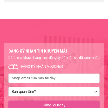
ĐĂNG KÝ NHẬN TIN KHUYẾN MÃI
Dành cho khách hàng mới, đăng ký để nhận ưu đãi sớm nhất!
ĐĂNG KÝ NHẬN VOUCHER