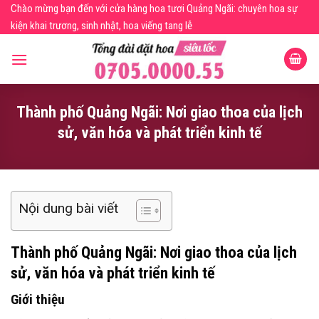
Skip
Chào mừng bạn đến với cửa hàng hoa tươi Quảng Ngãi: chuyên hoa sự
to
kiện khai trương, sinh nhật, hoa viếng tang lễ
content
Thành phố Quảng Ngãi: Nơi giao thoa của lịch
sử, văn hóa và phát triển kinh tế
Nội dung bài viết
Thành phố Quảng Ngãi: Nơi giao thoa của lịch
sử, văn hóa và phát triển kinh tế
Giới thiệu