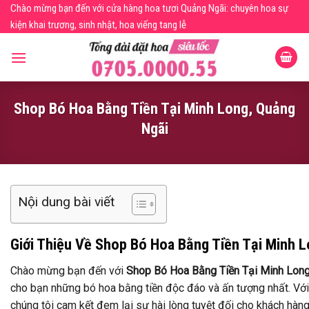
Skip
Chào mừng bạn đến với cửa hàng hoa tươi Quảng Ngãi: chuyên hoa sự
to
kiện khai trương, sinh nhật, hoa viếng tang lễ
content
Shop Bó Hoa Bằng Tiền Tại Minh Long, Quảng
Ngãi
Nội dung bài viết
Giới Thiệu Về Shop Bó Hoa Bằng Tiền Tại Minh 
Chào mừng bạn đến với
Shop Bó Hoa Bằng Tiền Tại Minh Long
cho bạn những bó hoa bằng tiền độc đáo và ấn tượng nhất. Với 
chúng tôi cam kết đem lại sự hài lòng tuyệt đối cho khách hà