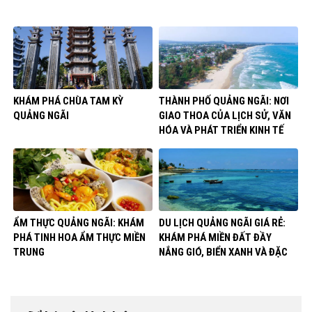
KHÁM PHÁ CHÙA TAM KỲ
THÀNH PHỐ QUẢNG NGÃI: NƠI
QUẢNG NGÃI
GIAO THOA CỦA LỊCH SỬ, VĂN
HÓA VÀ PHÁT TRIỂN KINH TẾ
ẨM THỰC QUẢNG NGÃI: KHÁM
DU LỊCH QUẢNG NGÃI GIÁ RẺ:
PHÁ TINH HOA ẨM THỰC MIỀN
KHÁM PHÁ MIỀN ĐẤT ĐẦY
TRUNG
NẮNG GIÓ, BIỂN XANH VÀ ĐẶC
SẢN