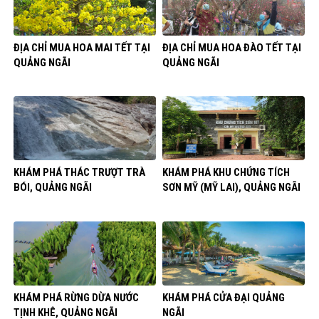
ĐỊA CHỈ MUA HOA MAI TẾT TẠI
ĐỊA CHỈ MUA HOA ĐÀO TẾT TẠI
QUẢNG NGÃI
QUẢNG NGÃI
KHÁM PHÁ THÁC TRƯỢT TRÀ
KHÁM PHÁ KHU CHỨNG TÍCH
BÓI, QUẢNG NGÃI
SƠN MỸ (MỸ LAI), QUẢNG NGÃI
KHÁM PHÁ RỪNG DỪA NƯỚC
KHÁM PHÁ CỬA ĐẠI QUẢNG
TỊNH KHÊ, QUẢNG NGÃI
NGÃI