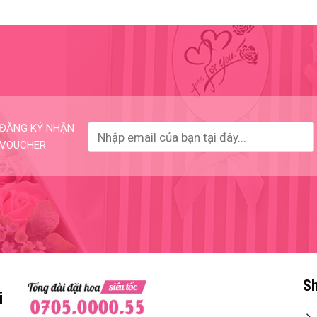
ĐĂNG KÝ NHẬN
VOUCHER
Sh
i