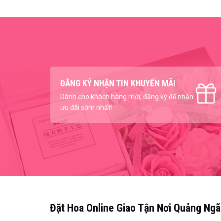
ĐĂNG KÝ NHẬN TIN KHUYẾN MÃI
Dành cho khách hàng mới, đăng ký để nhận
ưu đãi sớm nhất!
Đặt Hoa Online Giao Tận Nơi Quảng Ngã