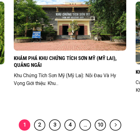
KHÁM PHÁ KHU CHỨNG TÍCH SƠN MỸ (MỸ LAI),
QUẢNG NGÃI
K
Khu Chứng Tích Sơn Mỹ (Mỹ Lai): Nỗi Đau Và Hy
C
Vọng Giới thiệu: Khu...
Kh
1
2
3
4
…
10