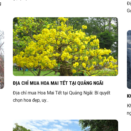
g
Đ
Gợ
ĐỊA CHỈ MUA HOA MAI TẾT TẠI QUẢNG NGÃI
Địa chỉ mua Hoa Mai Tết tại Quảng Ngãi: Bí quyết
K
chọn hoa đẹp, uy...
K
ng