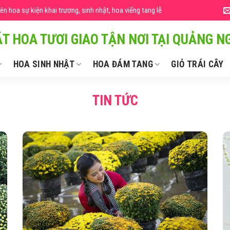
 hoa sự kiện khai trương, sinh nhật, hoa viếng tang lễ
T HOA TƯƠI GIAO TẬN NƠI TẠI QUẢNG NG
HOA SINH NHẬT
HOA ĐÁM TANG
GIỎ TRÁI CÂY
TIN TỨC