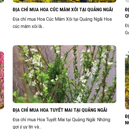
ĐỊA CHỈ MUA HOA CÚC MÂM XÔI TẠI QUẢNG NGÃI
Đ
Q
Địa chỉ mua Hoa Cúc Mâm Xôi tại Quảng Ngãi Hoa
Đ
cúc mâm xôi là...
Gợ
ĐỊA CHỈ MUA HOA TUYẾT MAI TẠI QUẢNG NGÃI
Đ
Địa chỉ mua Hoa Tuyết Mai tại Quảng Ngãi: Những
N
gợi ý uy tín và...