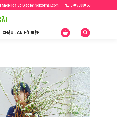
ShopHoaTuoiGiaoTanNoi@gmail.com
0705.0000.55
ÃI
CHẬU LAN HỒ ĐIỆP