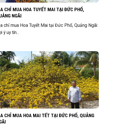
ỊA CHỈ MUA HOA TUYẾT MAI TẠI ĐỨC PHỔ,
UẢNG NGÃI
ịa chỉ mua Hoa Tuyết Mai tại Đức Phổ, Quảng Ngãi:
i ý uy tín...
ỊA CHỈ MUA HOA MAI TẾT TẠI ĐỨC PHỔ, QUẢNG
GÃI