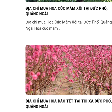
ĐỊA CHỈ MUA HOA CÚC MÂM XÔI TẠI ĐỨC PHỔ,
QUẢNG NGÃI
Địa chỉ mua Hoa Cúc Mâm Xôi tại Đức Phổ, Quảng
Ngãi Hoa cúc mâm...
ĐỊA CHỈ MUA HOA ĐÀO TẾT TẠI THỊ XÃ ĐỨC PHỔ,
QUẢNG NGÃI