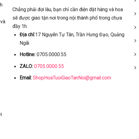
ch
Chẳng phải đợi lâu, bạn chỉ cần điện đặt hàng và hoa
sẽ được giao tận nơi trong nội thành phố trong chưa
 và
đầy 1h.
Địa chỉ:
17 Nguyễn Tự Tân, Trần Hưng Đạo, Quảng
Ngãi
Hotline:
0705.0000.55
ZALO:
0705.0000.55
Email:
ShopHoaTuoiGiaoTanNoi@gmail.com
i