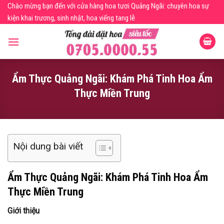
Skip
Chào mừng bạn đến với cửa hàng hoa tươi Quảng Ngãi: chuyên hoa sự
to
kiện khai trương, sinh nhật, hoa viếng tang lễ
content
Ẩm Thực Quảng Ngãi: Khám Phá Tinh Hoa Ẩm
Thực Miền Trung
Nội dung bài viết
Ẩm Thực Quảng Ngãi: Khám Phá Tinh Hoa Ẩm
Thực Miền Trung
Giới thiệu