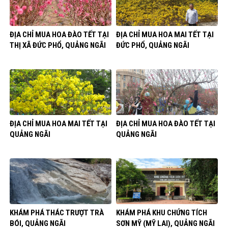
ĐỊA CHỈ MUA HOA ĐÀO TẾT TẠI
ĐỊA CHỈ MUA HOA MAI TẾT TẠI
THỊ XÃ ĐỨC PHỔ, QUẢNG NGÃI
ĐỨC PHỔ, QUẢNG NGÃI
ĐỊA CHỈ MUA HOA MAI TẾT TẠI
ĐỊA CHỈ MUA HOA ĐÀO TẾT TẠI
QUẢNG NGÃI
QUẢNG NGÃI
KHÁM PHÁ THÁC TRƯỢT TRÀ
KHÁM PHÁ KHU CHỨNG TÍCH
BÓI, QUẢNG NGÃI
SƠN MỸ (MỸ LAI), QUẢNG NGÃI