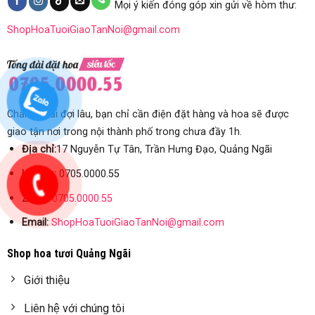
Mọi ý kiến đóng góp xin gửi về hòm thư:
ShopHoaTuoiGiaoTanNoi@gmail.com
Chẳng phải đợi lâu, bạn chỉ cần điện đặt hàng và hoa sẽ được
giao tận nơi trong nội thành phố trong chưa đầy 1h.
Địa chỉ:
17 Nguyễn Tự Tân, Trần Hưng Đạo, Quảng Ngãi
Hotline:
0705.0000.55
ZALO:
0705.0000.55
Email:
ShopHoaTuoiGiaoTanNoi@gmail.com
Shop hoa tươi Quảng Ngãi
Giới thiệu
Liên hệ với chúng tôi