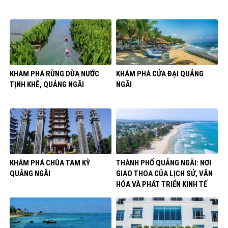
KHÁM PHÁ RỪNG DỪA NƯỚC
KHÁM PHÁ CỬA ĐẠI QUẢNG
TỊNH KHÊ, QUẢNG NGÃI
NGÃI
KHÁM PHÁ CHÙA TAM KỲ
THÀNH PHỐ QUẢNG NGÃI: NƠI
QUẢNG NGÃI
GIAO THOA CỦA LỊCH SỬ, VĂN
HÓA VÀ PHÁT TRIỂN KINH TẾ