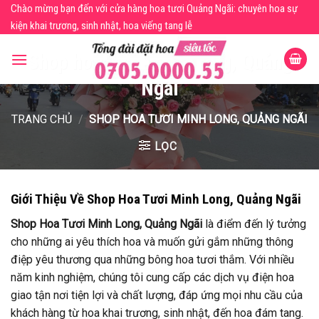
Skip
Chào mừng bạn đến với cửa hàng hoa tươi Quảng Ngãi: chuyên hoa sự
to
kiện khai trương, sinh nhật, hoa viếng tang lễ
content
Shop hoa tươi Minh Long, Quảng
Ngãi
TRANG CHỦ
/
SHOP HOA TƯƠI MINH LONG, QUẢNG NGÃI
LỌC
Giới Thiệu Về Shop Hoa Tươi Minh Long, Quảng Ngãi
Shop Hoa Tươi Minh Long, Quảng Ngãi
là điểm đến lý tưởng
cho những ai yêu thích hoa và muốn gửi gắm những thông
điệp yêu thương qua những bông hoa tươi thắm. Với nhiều
năm kinh nghiệm, chúng tôi cung cấp các dịch vụ điện hoa
giao tận nơi tiện lợi và chất lượng, đáp ứng mọi nhu cầu của
khách hàng từ hoa khai trương, sinh nhật, đến hoa đám tang.