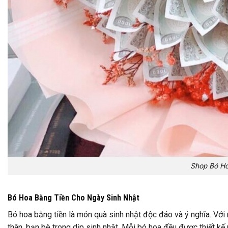
Shop Bó Ho
Bó Hoa Bằng Tiền Cho Ngày Sinh Nhật
Bó hoa bằng tiền là món quà sinh nhật độc đáo và ý nghĩa. Vớ
thân, bạn bè trong dịp sinh nhật. Mỗi bó hoa đều được thiết kế 