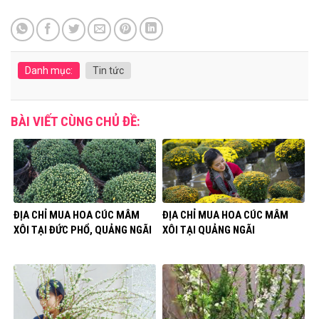
Danh mục:
Tin tức
BÀI VIẾT CÙNG CHỦ ĐỀ:
ĐỊA CHỈ MUA HOA CÚC MÂM
ĐỊA CHỈ MUA HOA CÚC MÂM
XÔI TẠI ĐỨC PHỔ, QUẢNG NGÃI
XÔI TẠI QUẢNG NGÃI