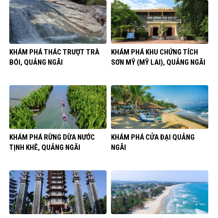
KHÁM PHÁ THÁC TRƯỢT TRÀ
KHÁM PHÁ KHU CHỨNG TÍCH
BÓI, QUẢNG NGÃI
SƠN MỸ (MỸ LAI), QUẢNG NGÃI
KHÁM PHÁ RỪNG DỪA NƯỚC
KHÁM PHÁ CỬA ĐẠI QUẢNG
TỊNH KHÊ, QUẢNG NGÃI
NGÃI