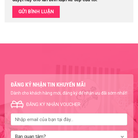
ĐĂNG KÝ NHẬN TIN KHUYẾN MÃI
Dành cho khách hàng mới, đăng ký để nhận ưu đãi sớm nhất!
ĐĂNG KÝ NHẬN VOUCHER