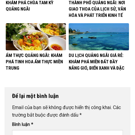
KHÁM PHÁ CHÙA TAM KỲ
THÀNH PHỐ QUẢNG NGÃI: NƠI
QUẢNG NGÃI
GIAO THOA CỦA LỊCH SỬ, VĂN
HÓA VÀ PHÁT TRIỂN KINH TẾ
ẨM THỰC QUẢNG NGÃI: KHÁM
DU LỊCH QUẢNG NGÃI GIÁ RẺ:
PHÁ TINH HOA ẨM THỰC MIỀN
KHÁM PHÁ MIỀN ĐẤT ĐẦY
TRUNG
NẮNG GIÓ, BIỂN XANH VÀ ĐẶC
SẢN
Để lại một bình luận
Email của bạn sẽ không được hiển thị công khai.
Các
trường bắt buộc được đánh dấu
*
Bình luận
*