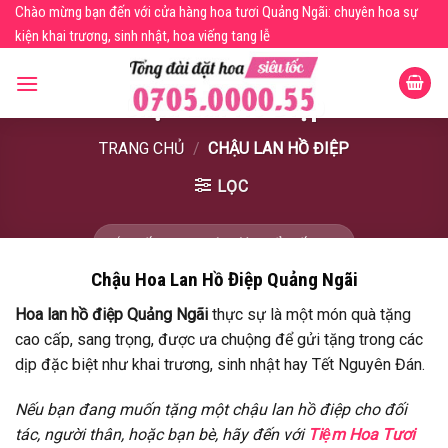
Skip
Chào mừng bạn đến với cửa hàng hoa tươi Quảng Ngãi: chuyên hoa sự
to
kiện khai trương, sinh nhật, hoa viếng tang lễ
content
Chậu Lan Hồ Điệp
TRANG CHỦ
/
CHẬU LAN HỒ ĐIỆP
LỌC
Chậu Hoa Lan Hồ Điệp Quảng Ngãi
Hoa lan hồ điệp Quảng Ngãi
thực sự là một món quà tặng
cao cấp, sang trọng, được ưa chuộng để gửi tặng trong các
dịp đặc biệt như khai trương, sinh nhật hay Tết Nguyên Đán.
Nếu bạn đang muốn tặng một chậu lan hồ điệp cho đối
tác, người thân, hoặc bạn bè, hãy đến với
Tiệm Hoa Tươi