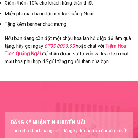
Giảm thêm 10% cho khách hàng thân thiết.
Miễn phí giao hàng tận nơi tại Quảng Ngãi.
Tặng kèm banner chúc mừng.
Nếu bạn đang cần đặt một chậu hoa lan hồ điệp để làm quà
tặng, hãy gọi ngay
0705.0000.55
hoặc chat với
Tiệm Hoa
Tươi Quảng Ngãi
để nhận được sự tư vấn và lựa chọn một
mẫu hoa phù hợp để gửi tặng người thân của bạn.
ĐĂNG KÝ NHẬN TIN KHUYẾN MÃI
Dành cho khách hàng mới, đăng ký để nhận ưu đãi sớm nhất!