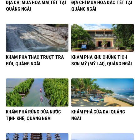
ĐỊA CHỈ MUA HOA MAI TẾT TẠI
ĐỊA CHỈ MUA HOA ĐÀO TẾT TẠI
QUẢNG NGÃI
QUẢNG NGÃI
KHÁM PHÁ THÁC TRƯỢT TRÀ
KHÁM PHÁ KHU CHỨNG TÍCH
BÓI, QUẢNG NGÃI
SƠN MỸ (MỸ LAI), QUẢNG NGÃI
KHÁM PHÁ RỪNG DỪA NƯỚC
KHÁM PHÁ CỬA ĐẠI QUẢNG
TỊNH KHÊ, QUẢNG NGÃI
NGÃI