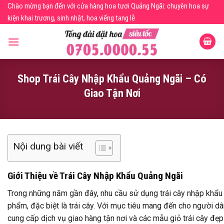
Skip
Chào mừng bạn đến với cửa hàng hoa tươi Quảng Ngãi: chuyên hoa sự
to
kiện khai trương, sinh nhật, hoa viếng tang lễ
content
Shop Trái Cây Nhập Khẩu Quảng Ngãi – Có
Giao Tận Nơi
Nội dung bài viết
Giới Thiệu về Trái Cây Nhập Khẩu Quảng Ngãi
Trong những năm gần đây, nhu cầu sử dụng trái cây nhập khẩu
phẩm, đặc biệt là trái cây. Với mục tiêu mang đến cho người d
cung cấp dịch vụ giao hàng tận nơi và các mẫu giỏ trái cây đẹp