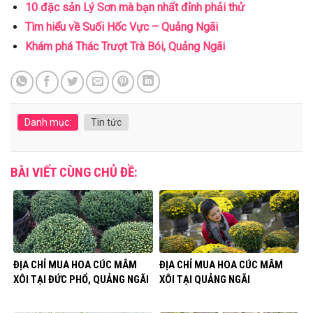
10 đặc sản Lý Sơn mà bạn nhất đỉnh phải thử
Tìm hiểu về Suối Hốc Vực – Quảng Ngãi
Khám phá Thác Trượt Trà Bói, Quảng Ngãi
Danh mục:
Tin tức
BÀI VIẾT CÙNG CHỦ ĐỀ:
ĐỊA CHỈ MUA HOA CÚC MÂM
ĐỊA CHỈ MUA HOA CÚC MÂM
XÔI TẠI ĐỨC PHỔ, QUẢNG NGÃI
XÔI TẠI QUẢNG NGÃI