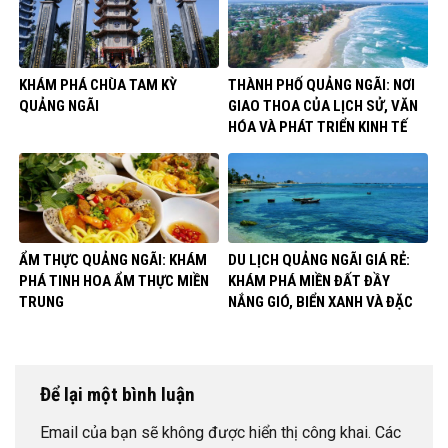
KHÁM PHÁ CHÙA TAM KỲ
THÀNH PHỐ QUẢNG NGÃI: NƠI
QUẢNG NGÃI
GIAO THOA CỦA LỊCH SỬ, VĂN
HÓA VÀ PHÁT TRIỂN KINH TẾ
ẨM THỰC QUẢNG NGÃI: KHÁM
DU LỊCH QUẢNG NGÃI GIÁ RẺ:
PHÁ TINH HOA ẨM THỰC MIỀN
KHÁM PHÁ MIỀN ĐẤT ĐẦY
TRUNG
NẮNG GIÓ, BIỂN XANH VÀ ĐẶC
SẢN
Để lại một bình luận
Email của bạn sẽ không được hiển thị công khai.
Các