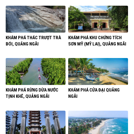
KHÁM PHÁ THÁC TRƯỢT TRÀ
KHÁM PHÁ KHU CHỨNG TÍCH
BÓI, QUẢNG NGÃI
SƠN MỸ (MỸ LAI), QUẢNG NGÃI
KHÁM PHÁ RỪNG DỪA NƯỚC
KHÁM PHÁ CỬA ĐẠI QUẢNG
TỊNH KHÊ, QUẢNG NGÃI
NGÃI