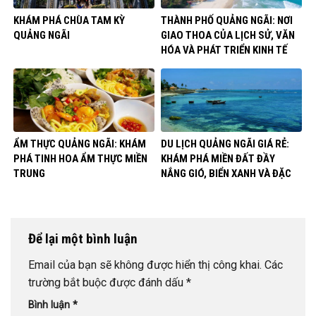
KHÁM PHÁ CHÙA TAM KỲ
THÀNH PHỐ QUẢNG NGÃI: NƠI
QUẢNG NGÃI
GIAO THOA CỦA LỊCH SỬ, VĂN
HÓA VÀ PHÁT TRIỂN KINH TẾ
ẨM THỰC QUẢNG NGÃI: KHÁM
DU LỊCH QUẢNG NGÃI GIÁ RẺ:
PHÁ TINH HOA ẨM THỰC MIỀN
KHÁM PHÁ MIỀN ĐẤT ĐẦY
TRUNG
NẮNG GIÓ, BIỂN XANH VÀ ĐẶC
SẢN
Để lại một bình luận
Email của bạn sẽ không được hiển thị công khai.
Các
trường bắt buộc được đánh dấu
*
Bình luận
*