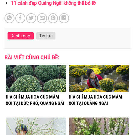
11 cảnh đẹp Quảng Ngãi không thể bỏ lỡ
Danh mục:
Tin tức
BÀI VIẾT CÙNG CHỦ ĐỀ:
ĐỊA CHỈ MUA HOA CÚC MÂM
ĐỊA CHỈ MUA HOA CÚC MÂM
XÔI TẠI ĐỨC PHỔ, QUẢNG NGÃI
XÔI TẠI QUẢNG NGÃI