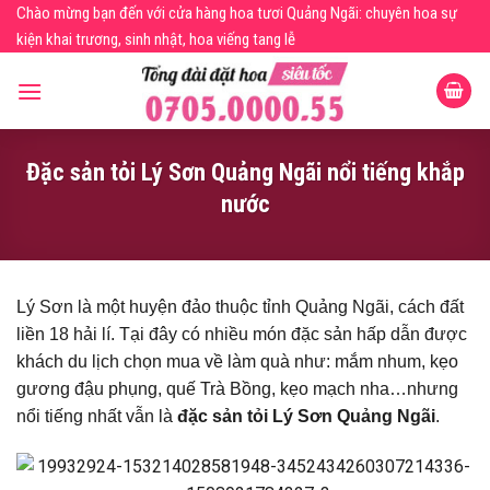
Skip
Chào mừng bạn đến với cửa hàng hoa tươi Quảng Ngãi: chuyên hoa sự
to
kiện khai trương, sinh nhật, hoa viếng tang lễ
content
Đặc sản tỏi Lý Sơn Quảng Ngãi nổi tiếng khắp
nước
Lý Sơn là một huyện đảo thuộc tỉnh Quảng Ngãi, cách đất
liền 18 hải lí. Tại đây có nhiều món đặc sản hấp dẫn được
khách du lịch chọn mua về làm quà như: mắm nhum, kẹo
gương đậu phụng, quế Trà Bồng, kẹo mạch nha…nhưng
nổi tiếng nhất vẫn là
đặc sản
tỏi Lý Sơn Quảng Ngãi
.