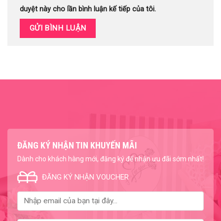
duyệt này cho lần bình luận kế tiếp của tôi.
ĐĂNG KÝ NHẬN TIN KHUYẾN MÃI
Dành cho khách hàng mới, đăng ký để nhận ưu đãi sớm nhất!
ĐĂNG KÝ NHẬN VOUCHER