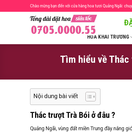
Skip
Chào mừng bạn đến với cửa hàng hoa tươi Quảng Ngãi: chuyên
to
content
ĐẶ
HOA KHAI TRƯƠNG
Tìm hiểu về Thác 
Nội dung bài viết
Thác trượt Trà Bói ở đâu ?
Quảng Ngãi, vùng đất miền Trung đầy nắng gió,