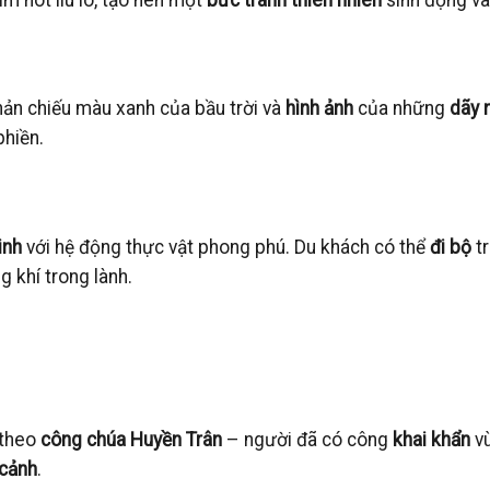
phản chiếu màu xanh của bầu trời và
hình ảnh
của những
dãy 
hiền.
inh
với hệ động thực vật phong phú. Du khách có thể
đi bộ
tr
 khí trong lành.
 theo
công chúa Huyền Trân
– người đã có công
khai khẩn
vù
cảnh
.