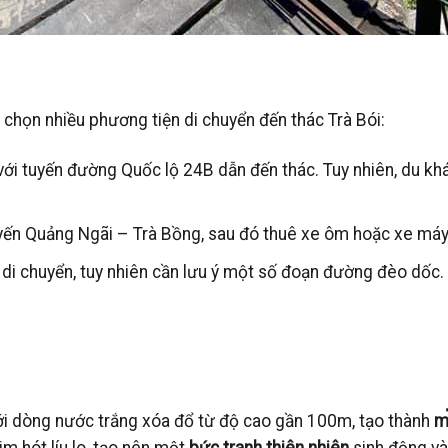
 chọn nhiều phương tiện di chuyển đến thác Trà Bói:
ới tuyến đường Quốc lộ 24B dẫn đến thác. Tuy nhiên, du khác
uyến Quảng Ngãi – Trà Bồng, sau đó thuê xe ôm hoặc xe máy
ể di chuyển, tuy nhiên cần lưu ý một số đoạn đường đèo dốc.
với dòng nước trắng xóa đổ từ độ cao gần 100m, tạo thành
m
m hót líu lo, tạo nên một
bức tranh thiên nhiên
sinh động và