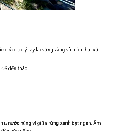
h cần lưu ý tay lái vững vàng và tuân thủ luật
 để đến thác.
่าน nước
hùng vĩ giữa
rừng xanh
bạt ngàn. Âm
 đầy sức sống.