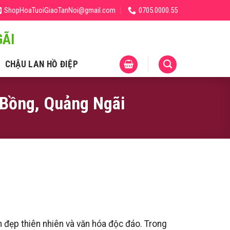
ShopHoaTuoiGiaoTanNoi@gmail.com
0705.0000.55
ÃI
CHẬU LAN HỒ ĐIỆP
à Bồng, Quảng Ngãi
h đẹp thiên nhiên và văn hóa độc đáo. Trong