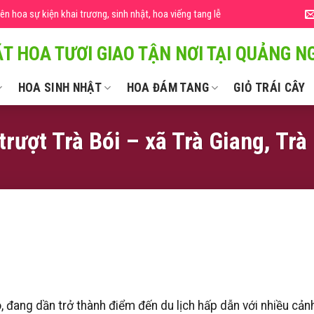
 hoa sự kiện khai trương, sinh nhật, hoa viếng tang lễ
T HOA TƯƠI GIAO TẬN NƠI TẠI QUẢNG NG
HOA SINH NHẬT
HOA ĐÁM TANG
GIỎ TRÁI CÂY
trượt Trà Bói – xã Trà Giang, Tr
 đang dần trở thành điểm đến du lịch hấp dẫn với nhiều cản