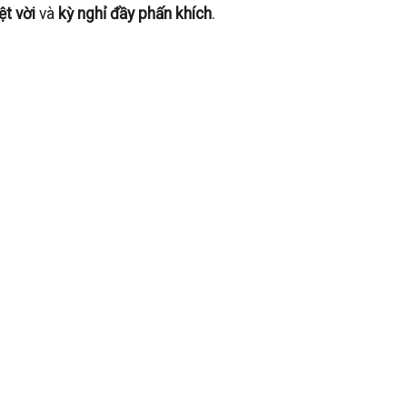
ệt vời
và
kỳ nghỉ đầy phấn khích
.