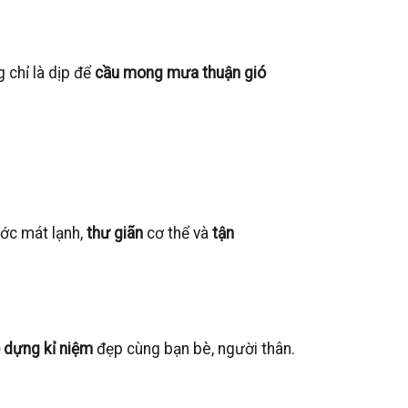
g chỉ là dịp để
cầu mong mưa thuận gió
ớc mát lạnh,
thư giãn
cơ thể và
tận
 dựng kỉ niệm
đẹp cùng bạn bè, người thân.