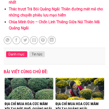
nhất
Thác trượt Trà Bói Quảng Ngãi: Thiên đường mát mẻ cho
những chuyến phiêu lưu mạo hiểm
Chùa Minh Đức – Chốn Linh Thiêng Giữa Núi Thiên Mã
Quảng Ngãi
Danh mục:
Tin tức
BÀI VIẾT CÙNG CHỦ ĐỀ:
ĐỊA CHỈ MUA HOA CÚC MÂM
ĐỊA CHỈ MUA HOA CÚC MÂM
XÔI TẠI ĐỨC PHỔ, QUẢNG NGÃI
XÔI TẠI QUẢNG NGÃI