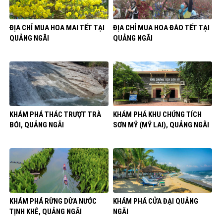
ĐỊA CHỈ MUA HOA MAI TẾT TẠI
ĐỊA CHỈ MUA HOA ĐÀO TẾT TẠI
QUẢNG NGÃI
QUẢNG NGÃI
KHÁM PHÁ THÁC TRƯỢT TRÀ
KHÁM PHÁ KHU CHỨNG TÍCH
BÓI, QUẢNG NGÃI
SƠN MỸ (MỸ LAI), QUẢNG NGÃI
KHÁM PHÁ RỪNG DỪA NƯỚC
KHÁM PHÁ CỬA ĐẠI QUẢNG
TỊNH KHÊ, QUẢNG NGÃI
NGÃI