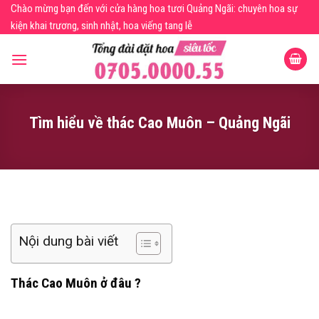
Skip
Chào mừng bạn đến với cửa hàng hoa tươi Quảng Ngãi: chuyên hoa sự
to
kiện khai trương, sinh nhật, hoa viếng tang lễ
content
Tìm hiểu về thác Cao Muôn – Quảng Ngãi
Nội dung bài viết
Thác Cao Muôn ở đâu ?