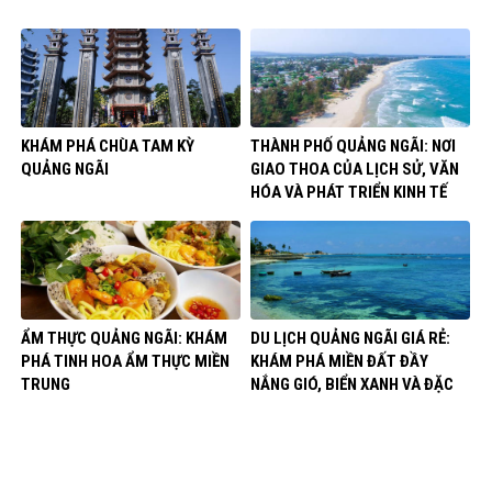
KHÁM PHÁ CHÙA TAM KỲ
THÀNH PHỐ QUẢNG NGÃI: NƠI
QUẢNG NGÃI
GIAO THOA CỦA LỊCH SỬ, VĂN
HÓA VÀ PHÁT TRIỂN KINH TẾ
ẨM THỰC QUẢNG NGÃI: KHÁM
DU LỊCH QUẢNG NGÃI GIÁ RẺ:
PHÁ TINH HOA ẨM THỰC MIỀN
KHÁM PHÁ MIỀN ĐẤT ĐẦY
TRUNG
NẮNG GIÓ, BIỂN XANH VÀ ĐẶC
SẢN