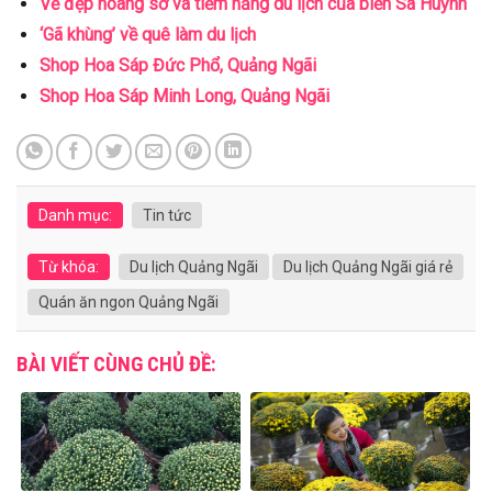
Vẻ đẹp hoang sơ và tiềm năng du lịch của biển Sa Huỳnh
‘Gã khùng’ về quê làm du lịch
Shop Hoa Sáp Đức Phổ, Quảng Ngãi
Shop Hoa Sáp Minh Long, Quảng Ngãi
Danh mục:
Tin tức
Từ khóa:
Du lịch Quảng Ngãi
Du lịch Quảng Ngãi giá rẻ
Quán ăn ngon Quảng Ngãi
BÀI VIẾT CÙNG CHỦ ĐỀ: