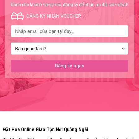
Dành cho khách hàng mới, đăng ký để nhận ưu đãi sớm nhất!
ĐĂNG KÝ NHẬN VOUCHER
Đặt Hoa Online Giao Tận Nơi Quảng Ngãi