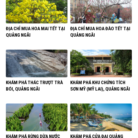
ĐỊA CHỈ MUA HOA MAI TẾT TẠI
ĐỊA CHỈ MUA HOA ĐÀO TẾT TẠI
QUẢNG NGÃI
QUẢNG NGÃI
KHÁM PHÁ THÁC TRƯỢT TRÀ
KHÁM PHÁ KHU CHỨNG TÍCH
BÓI, QUẢNG NGÃI
SƠN MỸ (MỸ LAI), QUẢNG NGÃI
KHÁM PHÁ RỪNG DỪA NƯỚC
KHÁM PHÁ CỬA ĐẠI QUẢNG