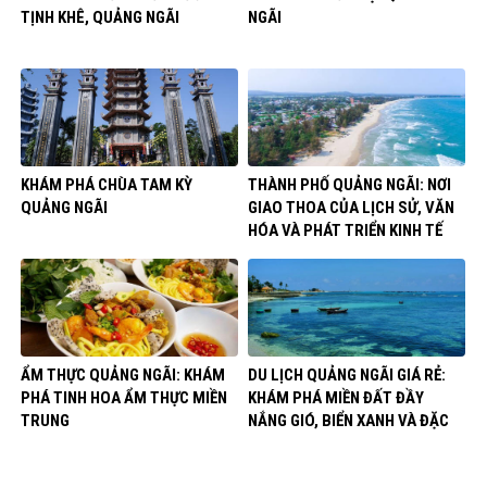
TỊNH KHÊ, QUẢNG NGÃI
NGÃI
KHÁM PHÁ CHÙA TAM KỲ
THÀNH PHỐ QUẢNG NGÃI: NƠI
QUẢNG NGÃI
GIAO THOA CỦA LỊCH SỬ, VĂN
HÓA VÀ PHÁT TRIỂN KINH TẾ
ẨM THỰC QUẢNG NGÃI: KHÁM
DU LỊCH QUẢNG NGÃI GIÁ RẺ:
PHÁ TINH HOA ẨM THỰC MIỀN
KHÁM PHÁ MIỀN ĐẤT ĐẦY
TRUNG
NẮNG GIÓ, BIỂN XANH VÀ ĐẶC
SẢN