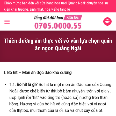
Skip
Chào mừng bạn đến với cửa hàng hoa tươi Quảng Ngãi: chuyên hoa sự
to
kiện khai trương, sinh nhật, hoa viếng tang lễ
content
Thiên đường ẩm thực với vô vàn lựa chọn quán
ăn ngon Quảng Ngãi
I. Bò hít – Món ăn độc đáo khó cưỡng
1.1. Bò hít là gì?
Bò hít là một món ăn đặc sản của Quảng
Ngãi, được chế biến từ thịt bò băm nhuyễn, trộn với gia vị,
ướp lạnh rồi “hít” vào ống tre (hoặc sả) nướng trên than
hồng. Hương vị của bò hít vô cùng đặc biệt, với vị ngọt
của thịt bò, mùi thơm của lá ổi, sả và chút cay của ớt.