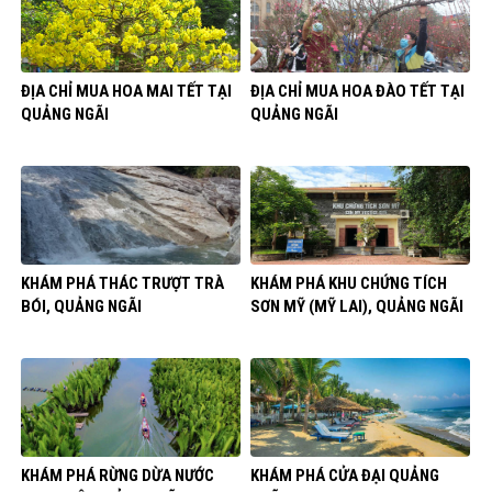
ĐỊA CHỈ MUA HOA MAI TẾT TẠI
ĐỊA CHỈ MUA HOA ĐÀO TẾT TẠI
QUẢNG NGÃI
QUẢNG NGÃI
KHÁM PHÁ THÁC TRƯỢT TRÀ
KHÁM PHÁ KHU CHỨNG TÍCH
BÓI, QUẢNG NGÃI
SƠN MỸ (MỸ LAI), QUẢNG NGÃI
KHÁM PHÁ RỪNG DỪA NƯỚC
KHÁM PHÁ CỬA ĐẠI QUẢNG