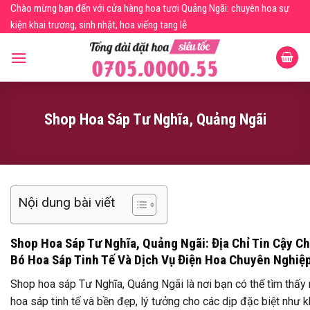
Skip
Chào mừng bạn đến với cửa hàng hoa tươi Quảng Ngãi: chuyên hoa sự
to
kiện khai trương, sinh nhật, hoa viếng tang lễ
content
Shop Hoa Sáp Tư Nghĩa, Quảng Ngãi
Nội dung bài viết
Shop Hoa Sáp Tư Nghĩa, Quảng Ngãi: Địa Chỉ Tin Cậy C
Bó Hoa Sáp Tinh Tế Và Dịch Vụ Điện Hoa Chuyên Nghiệ
Shop hoa sáp Tư Nghĩa, Quảng Ngãi là nơi bạn có thể tìm thấy
hoa sáp tinh tế và bền đẹp, lý tưởng cho các dịp đặc biệt như k