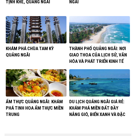
TỊNH KHÊ, QUẢNG NGÃI
NGÃI
KHÁM PHÁ CHÙA TAM KỲ
THÀNH PHỐ QUẢNG NGÃI: NƠI
QUẢNG NGÃI
GIAO THOA CỦA LỊCH SỬ, VĂN
HÓA VÀ PHÁT TRIỂN KINH TẾ
ẨM THỰC QUẢNG NGÃI: KHÁM
DU LỊCH QUẢNG NGÃI GIÁ RẺ:
PHÁ TINH HOA ẨM THỰC MIỀN
KHÁM PHÁ MIỀN ĐẤT ĐẦY
TRUNG
NẮNG GIÓ, BIỂN XANH VÀ ĐẶC
SẢN