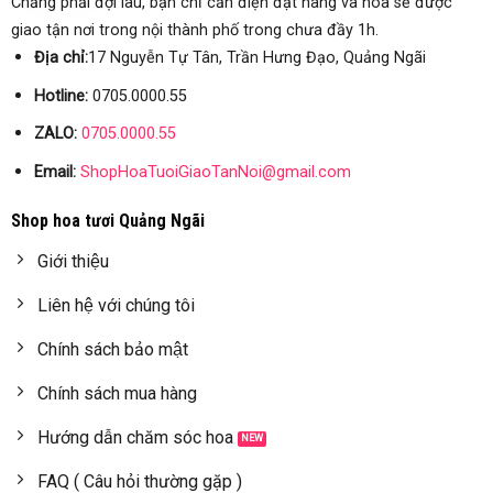
Chẳng phải đợi lâu, bạn chỉ cần điện đặt hàng và hoa sẽ được
giao tận nơi trong nội thành phố trong chưa đầy 1h.
Địa chỉ:
17 Nguyễn Tự Tân, Trần Hưng Đạo, Quảng Ngãi
Hotline:
0705.0000.55
ZALO:
0705.0000.55
Email:
ShopHoaTuoiGiaoTanNoi@gmail.com
Shop hoa tươi Quảng Ngãi
Giới thiệu
Liên hệ với chúng tôi
Chính sách bảo mật
Chính sách mua hàng
Hướng dẫn chăm sóc hoa
FAQ ( Câu hỏi thường gặp )