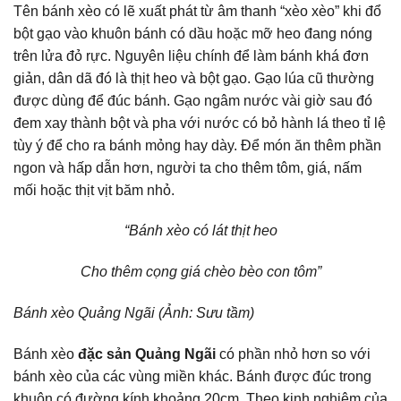
Tên bánh xèo có lẽ xuất phát từ âm thanh “xèo xèo” khi đổ
bột gạo vào khuôn bánh có dầu hoặc mỡ heo đang nóng
trên lửa đỏ rực. Nguyên liệu chính để làm bánh khá đơn
giản, dân dã đó là thịt heo và bột gạo. Gạo lúa cũ thường
được dùng để đúc bánh. Gạo ngâm nước vài giờ sau đó
đem xay thành bột và pha với nước có bỏ hành lá theo tỉ lệ
tùy ý để cho ra bánh mỏng hay dày. Để món ăn thêm phần
ngon và hấp dẫn hơn, người ta cho thêm tôm, giá, nấm
mối hoặc thịt vịt băm nhỏ.
“Bánh xèo có lát thịt heo
Cho thêm cọng giá chèo bèo con tôm”
Bánh xèo Quảng Ngãi (Ảnh: Sưu tầm)
Bánh xèo
đặc sản Quảng Ngãi
có phần nhỏ hơn so với
bánh xèo của các vùng miền khác. Bánh được đúc trong
khuôn có đường kính khoảng 20cm. Theo kinh nghiệm của