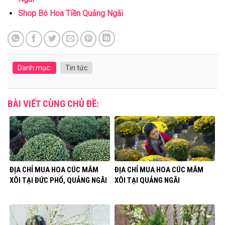
Shop Bó Hoa Tiền Quảng Ngãi
Danh mục:
Tin tức
BÀI VIẾT CÙNG CHỦ ĐỀ:
ĐỊA CHỈ MUA HOA CÚC MÂM
ĐỊA CHỈ MUA HOA CÚC MÂM
XÔI TẠI ĐỨC PHỔ, QUẢNG NGÃI
XÔI TẠI QUẢNG NGÃI