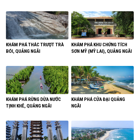
KHÁM PHÁ THÁC TRƯỢT TRÀ
KHÁM PHÁ KHU CHỨNG TÍCH
BÓI, QUẢNG NGÃI
SƠN MỸ (MỸ LAI), QUẢNG NGÃI
KHÁM PHÁ RỪNG DỪA NƯỚC
KHÁM PHÁ CỬA ĐẠI QUẢNG
TỊNH KHÊ, QUẢNG NGÃI
NGÃI