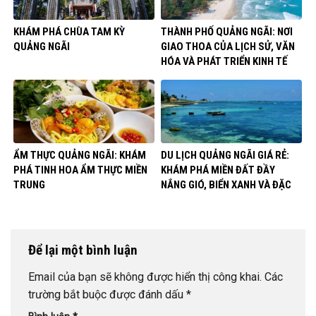
KHÁM PHÁ CHÙA TAM KỲ
THÀNH PHỐ QUẢNG NGÃI: NƠI
QUẢNG NGÃI
GIAO THOA CỦA LỊCH SỬ, VĂN
HÓA VÀ PHÁT TRIỂN KINH TẾ
ẨM THỰC QUẢNG NGÃI: KHÁM
DU LỊCH QUẢNG NGÃI GIÁ RẺ:
PHÁ TINH HOA ẨM THỰC MIỀN
KHÁM PHÁ MIỀN ĐẤT ĐẦY
TRUNG
NẮNG GIÓ, BIỂN XANH VÀ ĐẶC
SẢN
Để lại một bình luận
Email của bạn sẽ không được hiển thị công khai.
Các
trường bắt buộc được đánh dấu
*