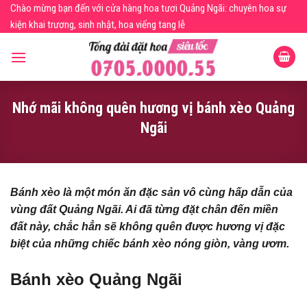
Skip
Chào mừng bạn đến với cửa hàng hoa tươi Quảng Ngãi: chuyên hoa sự
to
kiện khai trương, sinh nhật, hoa viếng tang lễ
content
Nhớ mãi không quên hương vị bánh xèo Quảng
Ngãi
Bánh xèo là một món ăn đặc sản vô cùng hấp dẫn của
vùng đất Quảng Ngãi. Ai đã từng đặt chân đến miền
đất này, chắc hẳn sẽ không quên được hương vị đặc
biệt của những chiếc bánh xèo nóng giòn, vàng ươm.
Bánh xèo Quảng Ngãi