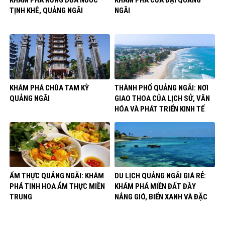
TỊNH KHÊ, QUẢNG NGÃI
NGÃI
KHÁM PHÁ CHÙA TAM KỲ
THÀNH PHỐ QUẢNG NGÃI: NƠI
QUẢNG NGÃI
GIAO THOA CỦA LỊCH SỬ, VĂN
HÓA VÀ PHÁT TRIỂN KINH TẾ
ẨM THỰC QUẢNG NGÃI: KHÁM
DU LỊCH QUẢNG NGÃI GIÁ RẺ:
PHÁ TINH HOA ẨM THỰC MIỀN
KHÁM PHÁ MIỀN ĐẤT ĐẦY
TRUNG
NẮNG GIÓ, BIỂN XANH VÀ ĐẶC
SẢN