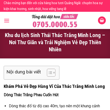
Skip
Chào mừng bạn đến với cửa hàng hoa tươi Quảng Ngãi: chuyên hoa sự
to
kiện khai trương, sinh nhật, hoa viếng tang lễ
content
Khu du lịch Sinh Thái Thác Trắng Minh Long –
Nơi Thư Giãn và Trải Nghiệm Vẻ Đẹp Thiên
Nhiên
Nội dung bài viết
Khám Phá Vẻ Đẹp Hùng Vĩ Của Thác Trắng Minh Long
Dòng Thác Trắng Phau Cuốn Hút
Dòng thác đổ từ độ cao 40m, tạo nên một khung cảnh