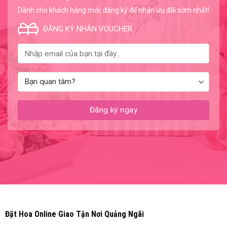
Dành cho khách hàng mới, đăng ký để nhận ưu đãi sớm nhất!
ĐĂNG KÝ NHẬN VOUCHER
Đặt Hoa Online Giao Tận Nơi Quảng Ngãi