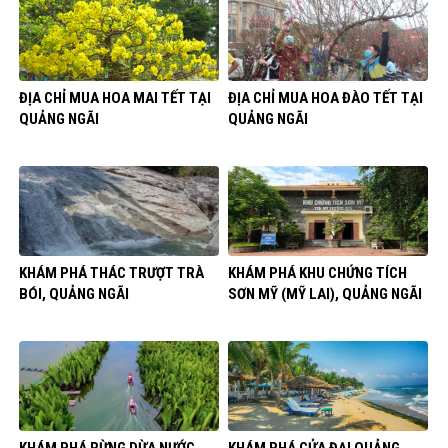
ĐỊA CHỈ MUA HOA MAI TẾT TẠI
ĐỊA CHỈ MUA HOA ĐÀO TẾT TẠI
QUẢNG NGÃI
QUẢNG NGÃI
KHÁM PHÁ THÁC TRƯỢT TRÀ
KHÁM PHÁ KHU CHỨNG TÍCH
BÓI, QUẢNG NGÃI
SƠN MỸ (MỸ LAI), QUẢNG NGÃI
KHÁM PHÁ RỪNG DỪA NƯỚC
KHÁM PHÁ CỬA ĐẠI QUẢNG