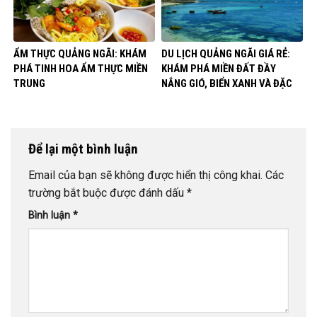
ẨM THỰC QUẢNG NGÃI: KHÁM
DU LỊCH QUẢNG NGÃI GIÁ RẺ:
PHÁ TINH HOA ẨM THỰC MIỀN
KHÁM PHÁ MIỀN ĐẤT ĐẦY
TRUNG
NẮNG GIÓ, BIỂN XANH VÀ ĐẶC
SẢN
Để lại một bình luận
Email của bạn sẽ không được hiển thị công khai.
Các
trường bắt buộc được đánh dấu
*
Bình luận
*