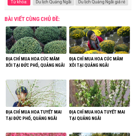
Từ khóa:
Du lịch Quảng Ngãi
Du lịch Quảng Ngãi giá rẻ
BÀI VIẾT CÙNG CHỦ ĐỀ:
ĐỊA CHỈ MUA HOA CÚC MÂM
ĐỊA CHỈ MUA HOA CÚC MÂM
XÔI TẠI ĐỨC PHỔ, QUẢNG NGÃI
XÔI TẠI QUẢNG NGÃI
ĐỊA CHỈ MUA HOA TUYẾT MAI
ĐỊA CHỈ MUA HOA TUYẾT MAI
TẠI ĐỨC PHỔ, QUẢNG NGÃI
TẠI QUẢNG NGÃI