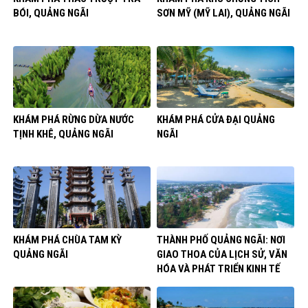
BÓI, QUẢNG NGÃI
SƠN MỸ (MỸ LAI), QUẢNG NGÃI
KHÁM PHÁ RỪNG DỪA NƯỚC
KHÁM PHÁ CỬA ĐẠI QUẢNG
TỊNH KHÊ, QUẢNG NGÃI
NGÃI
KHÁM PHÁ CHÙA TAM KỲ
THÀNH PHỐ QUẢNG NGÃI: NƠI
QUẢNG NGÃI
GIAO THOA CỦA LỊCH SỬ, VĂN
HÓA VÀ PHÁT TRIỂN KINH TẾ