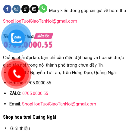
Mọi ý kiến đóng góp xin gửi về hòm thư:
ShopHoaTuoiGiaoTanNoi@gmail.com
Chẳng phải đợi lâu, bạn chỉ cần điện đặt hàng và hoa sẽ được
giao tận nơi trong nội thành phố trong chưa đầy 1h.
Địa chỉ:
17 Nguyễn Tự Tân, Trần Hưng Đạo, Quảng Ngãi
Hotline:
0705.0000.55
ZALO:
0705.0000.55
Email:
ShopHoaTuoiGiaoTanNoi@gmail.com
Shop hoa tươi Quảng Ngãi
Giới thiệu