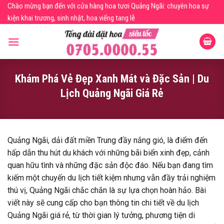
Skip
Chào mừng bạn đến với cửa hàng hoa tươi Quảng Ngãi: chuyên hoa sự
to
kiện khai trương, sinh nhật, hoa viếng tang lễ
content
Khám Phá Vẻ Đẹp Xanh Mát và Đặc Sản | Du
Lịch Quảng Ngãi Giá Rẻ
Quảng Ngãi, dải đất miền Trung đầy nắng gió, là điểm đến
hấp dẫn thu hút du khách với những bãi biển xinh đẹp, cảnh
quan hữu tình và những đặc sản độc đáo. Nếu bạn đang tìm
kiếm một chuyến du lịch tiết kiệm nhưng vẫn đầy trải nghiệm
thú vị, Quảng Ngãi chắc chắn là sự lựa chọn hoàn hảo. Bài
viết này sẽ cung cấp cho bạn thông tin chi tiết về du lịch
Quảng Ngãi giá rẻ, từ thời gian lý tưởng, phương tiện di