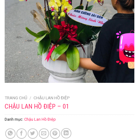
TRANG CHỦ
/
CHẬU LAN HỒ ĐIỆP
CHẬU LAN HỒ ĐIỆP – 01
Danh mục:
Chậu Lan Hồ Điệp