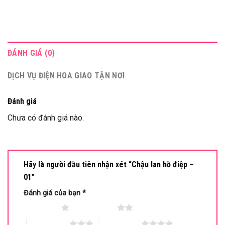
ĐÁNH GIÁ (0)
DỊCH VỤ ĐIỆN HOA GIAO TẬN NƠI
Đánh giá
Chưa có đánh giá nào.
Hãy là người đầu tiên nhận xét “Chậu lan hồ điệp –
01”
Đánh giá của bạn
*
1 trên 5 sao
2 trên 5 sao
3 trên 5 sao
4 trên 5 sao