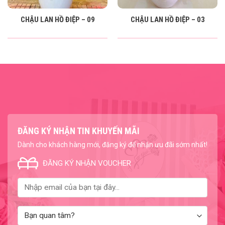
CHẬU LAN HỒ ĐIỆP – 09
CHẬU LAN HỒ ĐIỆP – 03
ĐĂNG KÝ NHẬN TIN KHUYẾN MÃI
Dành cho khách hàng mới, đăng ký để nhận ưu đãi sớm nhất!
ĐĂNG KÝ NHẬN VOUCHER