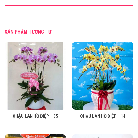
SẢN PHẨM TƯƠNG TỰ
CHẬU LAN HỒ ĐIỆP – 05
CHẬU LAN HỒ ĐIỆP – 14