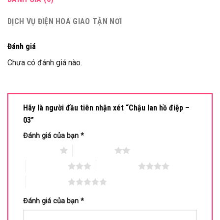
DỊCH VỤ ĐIỆN HOA GIAO TẬN NƠI
Đánh giá
Chưa có đánh giá nào.
Hãy là người đầu tiên nhận xét “Chậu lan hồ điệp –
03”
Đánh giá của bạn
*
1 trên 5 sao
2 trên 5 sao
3 trên 5 sao
4 trên 5 sao
5 trên 5 sao
Đánh giá của bạn
*