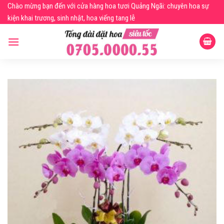
Skip
Chào mừng bạn đến với cửa hàng hoa tươi Quảng Ngãi: chuyên hoa sự
to
kiện khai trương, sinh nhật, hoa viếng tang lễ
content