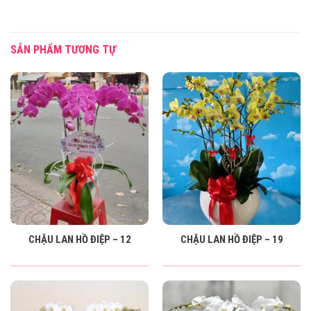
SẢN PHẨM TƯƠNG TỰ
CHẬU LAN HỒ ĐIỆP – 12
CHẬU LAN HỒ ĐIỆP – 19