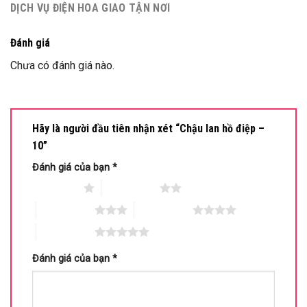
DỊCH VỤ ĐIỆN HOA GIAO TẬN NƠI
Đánh giá
Chưa có đánh giá nào.
Hãy là người đầu tiên nhận xét “Chậu lan hồ điệp –
10”
Đánh giá của bạn
*
1 trên 5 sao
2 trên 5 sao
3 trên 5 sao
4 trên 5 sao
5 trên 5 sao
Đánh giá của bạn
*