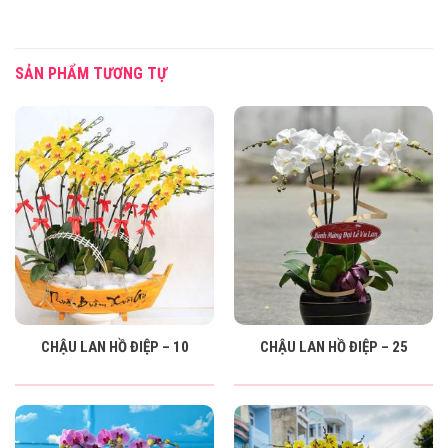
SẢN PHẨM TƯƠNG TỰ
CHẬU LAN HỒ ĐIỆP – 10
CHẬU LAN HỒ ĐIỆP – 25