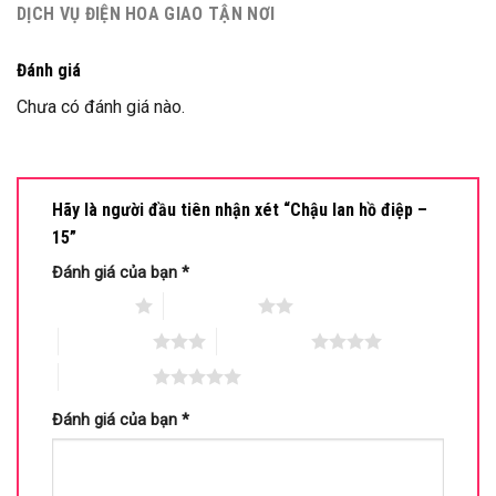
DỊCH VỤ ĐIỆN HOA GIAO TẬN NƠI
Đánh giá
Chưa có đánh giá nào.
Hãy là người đầu tiên nhận xét “Chậu lan hồ điệp –
15”
Đánh giá của bạn
*
1 trên 5 sao
2 trên 5 sao
3 trên 5 sao
4 trên 5 sao
5 trên 5 sao
Đánh giá của bạn
*