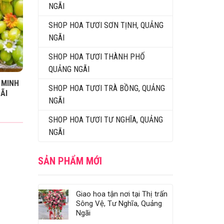
NGÃI
SHOP HOA TƯƠI SƠN TỊNH, QUẢNG
NGÃI
SHOP HOA TƯƠI THÀNH PHỐ
QUẢNG NGÃI
 MINH
SHOP HOA TƯƠI TRÀ BỒNG, QUẢNG
ÃI
NGÃI
SHOP HOA TƯƠI TƯ NGHĨA, QUẢNG
NGÃI
SẢN PHẨM MỚI
Giao hoa tận nơi tại Thị trấn
Sông Vệ, Tư Nghĩa, Quảng
Ngãi