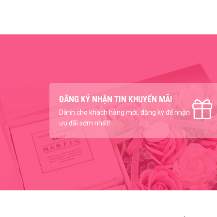
ĐĂNG KÝ NHẬN TIN KHUYẾN MÃI
Dành cho khách hàng mới, đăng ký để nhận
ưu đãi sớm nhất!