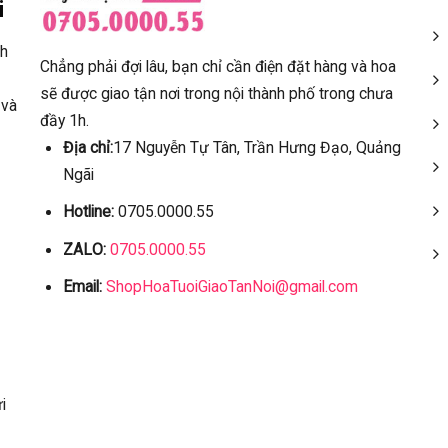
i
ch
Chẳng phải đợi lâu, bạn chỉ cần điện đặt hàng và hoa
sẽ được giao tận nơi trong nội thành phố trong chưa
 và
đầy 1h.
Địa chỉ:
17 Nguyễn Tự Tân, Trần Hưng Đạo, Quảng
Ngãi
Hotline:
0705.0000.55
ZALO:
0705.0000.55
Email:
ShopHoaTuoiGiaoTanNoi@gmail.com
i