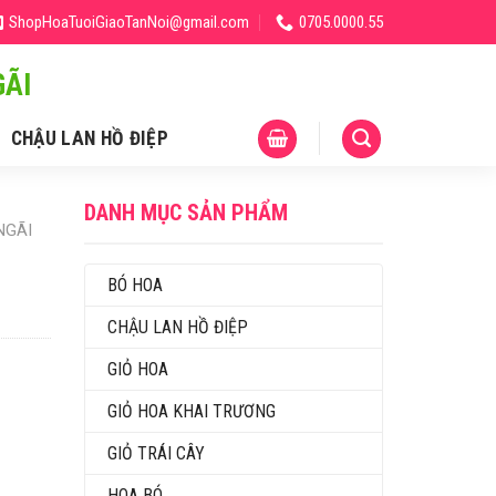
ShopHoaTuoiGiaoTanNoi@gmail.com
0705.0000.55
ÃI
CHẬU LAN HỒ ĐIỆP
DANH MỤC SẢN PHẨM
NGÃI
BÓ HOA
CHẬU LAN HỒ ĐIỆP
GIỎ HOA
GIỎ HOA KHAI TRƯƠNG
GIỎ TRÁI CÂY
HOA BÓ