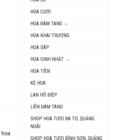
HOA CƯỚI
HOA ĐÁM TANG
HOA KHAI TRƯƠNG
HOA SÁP
HOA SINH NHẬT
HOA TIỀN
KỆ HOA
LAN HỒ ĐIỆP
LIỄN ĐÁM TANG
SHOP HOA TƯƠI BA TƠ, QUẢNG
NGÃI
ợ hoa
SHOP HOA TƯƠI BÌNH SƠN, QUẢNG