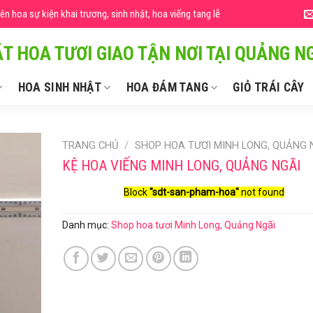
 hoa sự kiện khai trương, sinh nhật, hoa viếng tang lễ
T HOA TƯƠI GIAO TẬN NƠI TẠI QUẢNG NG
HOA SINH NHẬT
HOA ĐÁM TANG
GIỎ TRÁI CÂY
TRANG CHỦ
/
SHOP HOA TƯƠI MINH LONG, QUẢNG 
KỆ HOA VIẾNG MINH LONG, QUẢNG NGÃI
Block
"sdt-san-pham-hoa"
not found
Danh mục:
Shop hoa tươi Minh Long, Quảng Ngãi