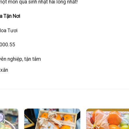
ột món quà sinh nhật hài lòng nhất!
oa Tận Nơi
Hoa Tươi
0000.55
yên nghiệp, tận tâm
 xắn