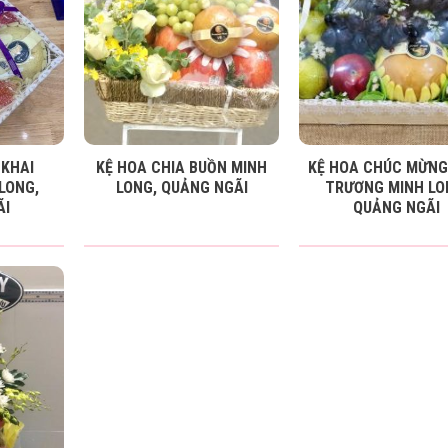
KHAI
KỆ HOA CHIA BUỒN MINH
KỆ HOA CHÚC MỪNG
LONG,
LONG, QUẢNG NGÃI
TRƯƠNG MINH LO
ÃI
QUẢNG NGÃI