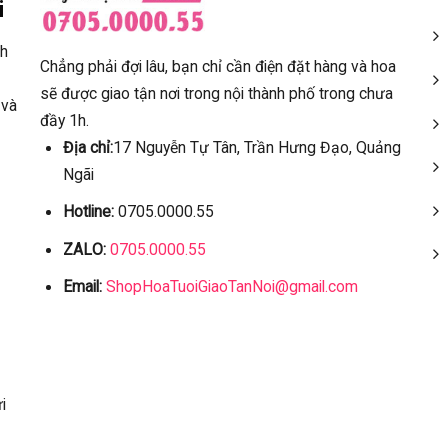
i
ch
Chẳng phải đợi lâu, bạn chỉ cần điện đặt hàng và hoa
sẽ được giao tận nơi trong nội thành phố trong chưa
 và
đầy 1h.
Địa chỉ:
17 Nguyễn Tự Tân, Trần Hưng Đạo, Quảng
Ngãi
Hotline:
0705.0000.55
ZALO:
0705.0000.55
Email:
ShopHoaTuoiGiaoTanNoi@gmail.com
i