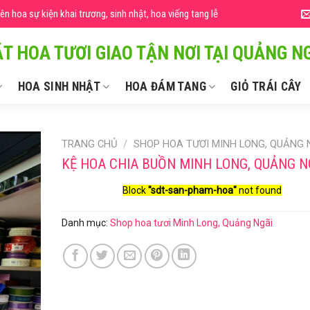
 hoa sự kiện khai trương, sinh nhật, hoa viếng tang lễ
T HOA TƯƠI GIAO TẬN NƠI TẠI QUẢNG NG
HOA SINH NHẬT
HOA ĐÁM TANG
GIỎ TRÁI CÂY
TRANG CHỦ
/
SHOP HOA TƯƠI MINH LONG, QUẢNG 
KỆ HOA CHIA BUỒN MINH LONG, QUẢNG N
Block
"sdt-san-pham-hoa"
not found
Danh mục:
Shop hoa tươi Minh Long, Quảng Ngãi