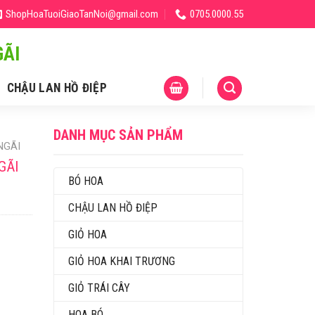
ShopHoaTuoiGiaoTanNoi@gmail.com
0705.0000.55
ÃI
CHẬU LAN HỒ ĐIỆP
DANH MỤC SẢN PHẨM
NGÃI
GÃI
BÓ HOA
CHẬU LAN HỒ ĐIỆP
GIỎ HOA
GIỎ HOA KHAI TRƯƠNG
GIỎ TRÁI CÂY
HOA BÓ