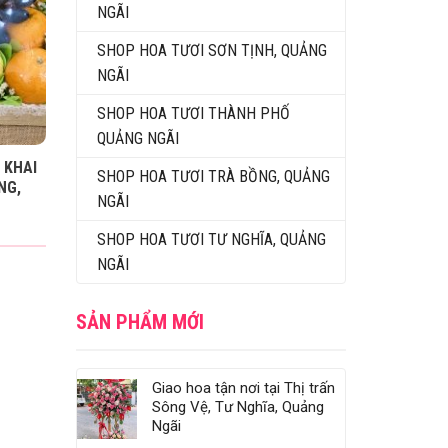
NGÃI
SHOP HOA TƯƠI SƠN TỊNH, QUẢNG
NGÃI
SHOP HOA TƯƠI THÀNH PHỐ
QUẢNG NGÃI
 KHAI
SHOP HOA TƯƠI TRÀ BỒNG, QUẢNG
NG,
NGÃI
SHOP HOA TƯƠI TƯ NGHĨA, QUẢNG
NGÃI
SẢN PHẨM MỚI
Giao hoa tận nơi tại Thị trấn
Sông Vệ, Tư Nghĩa, Quảng
Ngãi