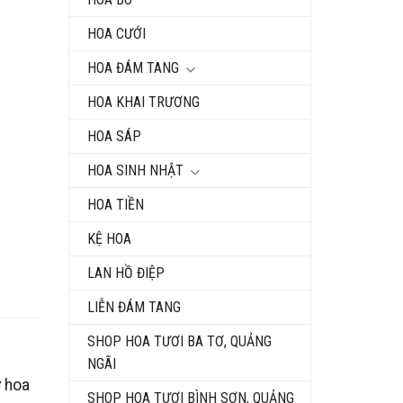
HOA CƯỚI
HOA ĐÁM TANG
HOA KHAI TRƯƠNG
HOA SÁP
HOA SINH NHẬT
HOA TIỀN
KỆ HOA
LAN HỒ ĐIỆP
LIỄN ĐÁM TANG
SHOP HOA TƯƠI BA TƠ, QUẢNG
NGÃI
ợ hoa
SHOP HOA TƯƠI BÌNH SƠN, QUẢNG