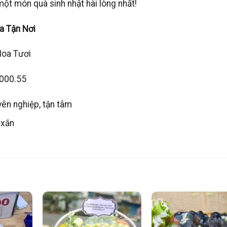
ột món quà sinh nhật hài lòng nhất!
oa Tận Nơi
Hoa Tươi
0000.55
yên nghiệp, tận tâm
 xắn