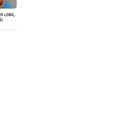
NH LONG,
ÃI