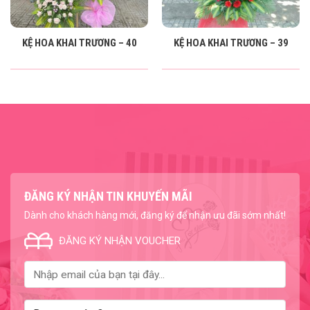
KỆ HOA KHAI TRƯƠNG – 40
KỆ HOA KHAI TRƯƠNG – 39
ĐĂNG KÝ NHẬN TIN KHUYẾN MÃI
Dành cho khách hàng mới, đăng ký để nhận ưu đãi sớm nhất!
ĐĂNG KÝ NHẬN VOUCHER