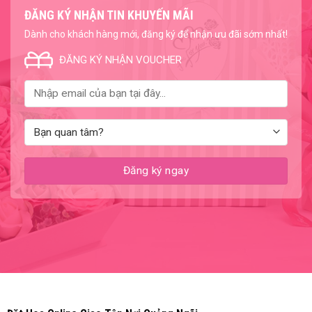
ĐĂNG KÝ NHẬN TIN KHUYẾN MÃI
Dành cho khách hàng mới, đăng ký để nhận ưu đãi sớm nhất!
ĐĂNG KÝ NHẬN VOUCHER