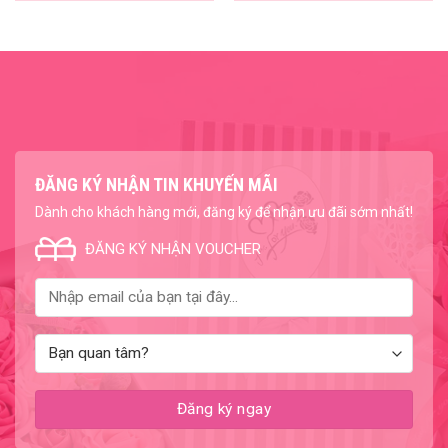
ĐĂNG KÝ NHẬN TIN KHUYẾN MÃI
Dành cho khách hàng mới, đăng ký để nhận ưu đãi sớm nhất!
ĐĂNG KÝ NHẬN VOUCHER