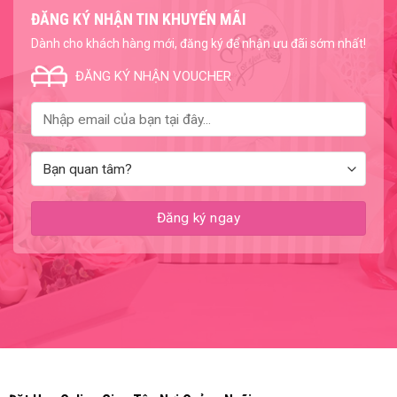
ĐĂNG KÝ NHẬN TIN KHUYẾN MÃI
Dành cho khách hàng mới, đăng ký để nhận ưu đãi sớm nhất!
ĐĂNG KÝ NHẬN VOUCHER