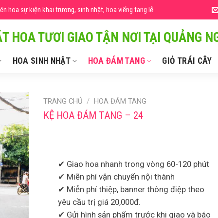
 hoa sự kiện khai trương, sinh nhật, hoa viếng tang lễ
T HOA TƯƠI GIAO TẬN NƠI TẠI QUẢNG NG
HOA SINH NHẬT
HOA ĐÁM TANG
GIỎ TRÁI CÂY
TRANG CHỦ
/
HOA ĐÁM TANG
KỆ HOA ĐÁM TANG – 24
✔ Giao hoa nhanh trong vòng 60-120 phút
✔ Miễn phí vận chuyển nội thành
✔ Miễn phí thiệp, banner thông điệp theo
yêu cầu trị giá 20,000đ.
✔ Gửi hình sản phẩm trước khi giao và báo