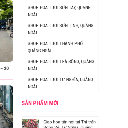
SHOP HOA TƯƠI SƠN TÂY, QUẢNG
NGÃI
SHOP HOA TƯƠI SƠN TỊNH, QUẢNG
NGÃI
SHOP HOA TƯƠI THÀNH PHỐ
QUẢNG NGÃI
SHOP HOA TƯƠI TRÀ BỒNG, QUẢNG
– 20
NGÃI
SHOP HOA TƯƠI TƯ NGHĨA, QUẢNG
NGÃI
SẢN PHẨM MỚI
Giao hoa tận nơi tại Thị trấn
Sông Vệ, Tư Nghĩa, Quảng