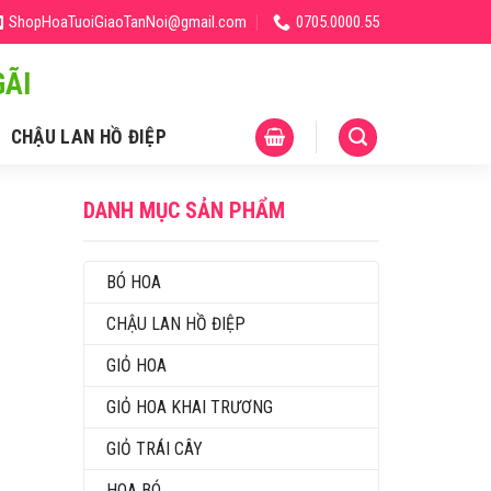
ShopHoaTuoiGiaoTanNoi@gmail.com
0705.0000.55
ÃI
CHẬU LAN HỒ ĐIỆP
DANH MỤC SẢN PHẨM
BÓ HOA
CHẬU LAN HỒ ĐIỆP
GIỎ HOA
GIỎ HOA KHAI TRƯƠNG
GIỎ TRÁI CÂY
HOA BÓ