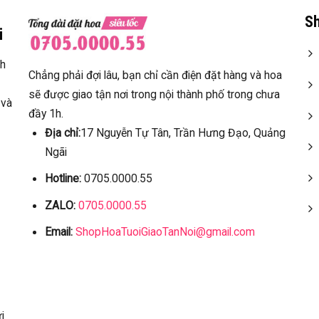
Sh
i
ch
Chẳng phải đợi lâu, bạn chỉ cần điện đặt hàng và hoa
sẽ được giao tận nơi trong nội thành phố trong chưa
 và
đầy 1h.
Địa chỉ:
17 Nguyễn Tự Tân, Trần Hưng Đạo, Quảng
Ngãi
Hotline:
0705.0000.55
ZALO:
0705.0000.55
Email:
ShopHoaTuoiGiaoTanNoi@gmail.com
i