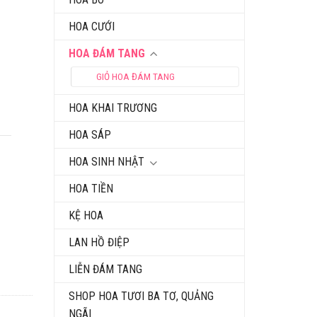
HOA CƯỚI
HOA ĐÁM TANG
GIỎ HOA ĐÁM TANG
HOA KHAI TRƯƠNG
HOA SÁP
HOA SINH NHẬT
HOA TIỀN
KỆ HOA
LAN HỒ ĐIỆP
LIỄN ĐÁM TANG
SHOP HOA TƯƠI BA TƠ, QUẢNG
NGÃI