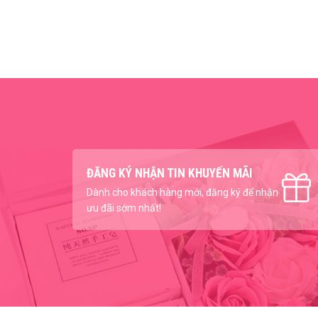
ĐĂNG KÝ NHẬN TIN KHUYẾN MÃI
Dành cho khách hàng mới, đăng ký để nhận
ưu đãi sớm nhất!