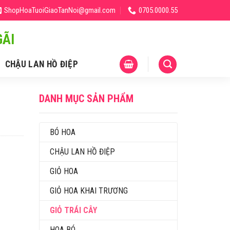
ShopHoaTuoiGiaoTanNoi@gmail.com
0705.0000.55
ÃI
CHẬU LAN HỒ ĐIỆP
DANH MỤC SẢN PHẨM
BÓ HOA
CHẬU LAN HỒ ĐIỆP
GIỎ HOA
GIỎ HOA KHAI TRƯƠNG
GIỎ TRÁI CÂY
HOA BÓ