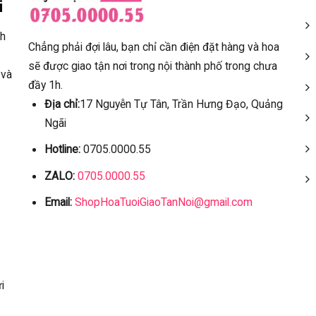
i
ch
Chẳng phải đợi lâu, bạn chỉ cần điện đặt hàng và hoa
sẽ được giao tận nơi trong nội thành phố trong chưa
 và
đầy 1h.
Địa chỉ:
17 Nguyễn Tự Tân, Trần Hưng Đạo, Quảng
Ngãi
Hotline:
0705.0000.55
ZALO:
0705.0000.55
Email:
ShopHoaTuoiGiaoTanNoi@gmail.com
i