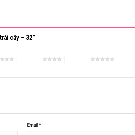
trái cây – 32”
4 trên 5 sao
5 trên 5 sao
Email
*