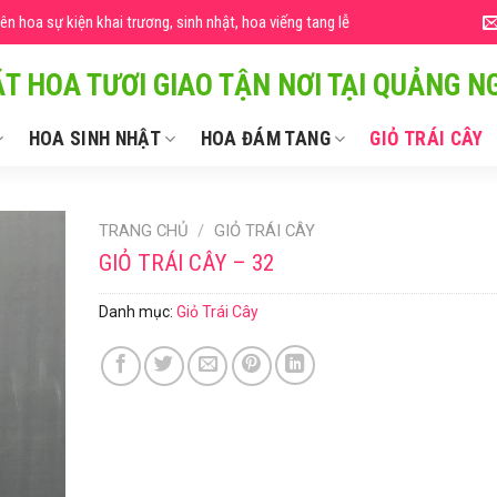
 hoa sự kiện khai trương, sinh nhật, hoa viếng tang lễ
T HOA TƯƠI GIAO TẬN NƠI TẠI QUẢNG NG
HOA SINH NHẬT
HOA ĐÁM TANG
GIỎ TRÁI CÂY
TRANG CHỦ
/
GIỎ TRÁI CÂY
GIỎ TRÁI CÂY – 32
Danh mục:
Giỏ Trái Cây