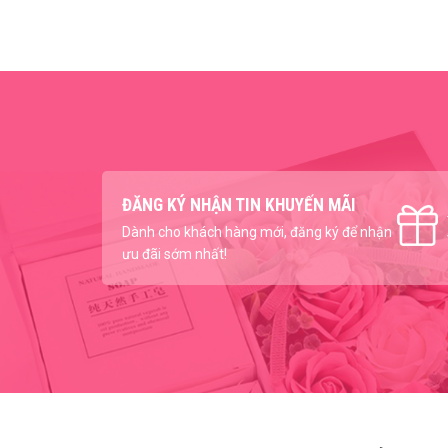
ĐĂNG KÝ NHẬN TIN KHUYẾN MÃI
Dành cho khách hàng mới, đăng ký để nhận
ưu đãi sớm nhất!