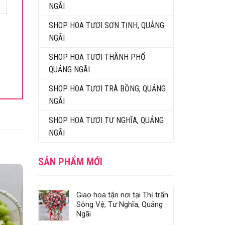
NGÃI
SHOP HOA TƯƠI SƠN TỊNH, QUẢNG
NGÃI
SHOP HOA TƯƠI THÀNH PHỐ
QUẢNG NGÃI
SHOP HOA TƯƠI TRÀ BỒNG, QUẢNG
NGÃI
SHOP HOA TƯƠI TƯ NGHĨA, QUẢNG
NGÃI
SẢN PHẨM MỚI
Giao hoa tận nơi tại Thị trấn
Sông Vệ, Tư Nghĩa, Quảng
Ngãi