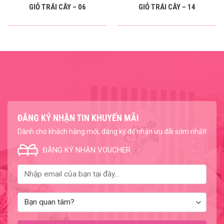
GIỎ TRÁI CÂY – 06
GIỎ TRÁI CÂY – 14
ĐĂNG KÝ NHẬN TIN KHUYẾN MÃI
Dành cho khách hàng mới, đăng ký để nhận ưu đãi sớm nhất!
ĐĂNG KÝ NHẬN VOUCHER