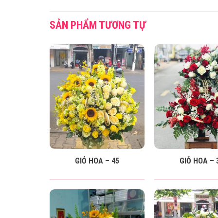
SẢN PHẨM TƯƠNG TỰ
GIỎ HOA – 45
GIỎ HOA – 