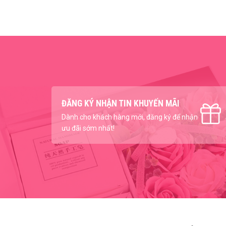
ĐĂNG KÝ NHẬN TIN KHUYẾN MÃI
Dành cho khách hàng mới, đăng ký để nhận
ưu đãi sớm nhất!