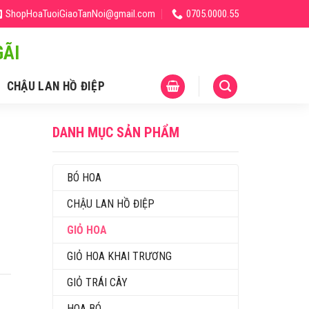
ShopHoaTuoiGiaoTanNoi@gmail.com
0705.0000.55
ÃI
CHẬU LAN HỒ ĐIỆP
DANH MỤC SẢN PHẨM
BÓ HOA
CHẬU LAN HỒ ĐIỆP
GIỎ HOA
GIỎ HOA KHAI TRƯƠNG
GIỎ TRÁI CÂY
HOA BÓ