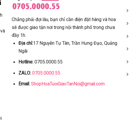
i
ch
Chẳng phải đợi lâu, bạn chỉ cần điện đặt hàng và hoa
sẽ được giao tận nơi trong nội thành phố trong chưa
 và
đầy 1h.
Địa chỉ:
17 Nguyễn Tự Tân, Trần Hưng Đạo, Quảng
Ngãi
Hotline:
0705.0000.55
ZALO:
0705.0000.55
Email:
ShopHoaTuoiGiaoTanNoi@gmail.com
i