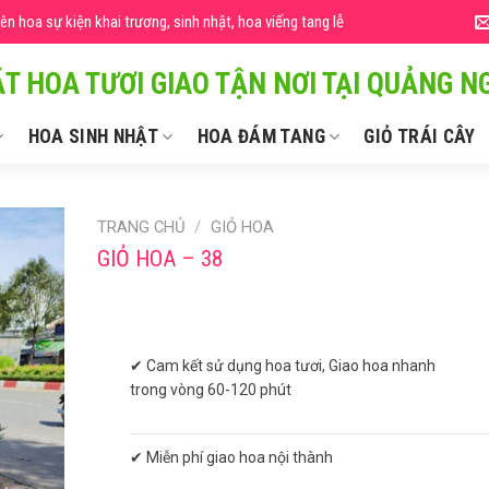
 hoa sự kiện khai trương, sinh nhật, hoa viếng tang lễ
T HOA TƯƠI GIAO TẬN NƠI TẠI QUẢNG NG
HOA SINH NHẬT
HOA ĐÁM TANG
GIỎ TRÁI CÂY
TRANG CHỦ
/
GIỎ HOA
GIỎ HOA – 38
✔ Cam kết sử dụng hoa tươi, Giao hoa nhanh
trong vòng 60-120 phút
✔ Miễn phí giao hoa nội thành