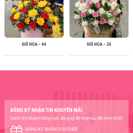
GIỎ HOA – 44
GIỎ HOA – 26
ĐĂNG KÝ NHẬN TIN KHUYẾN MÃI
Dành cho khách hàng mới, đăng ký để nhận ưu đãi sớm nhất!
ĐĂNG KÝ NHẬN VOUCHER