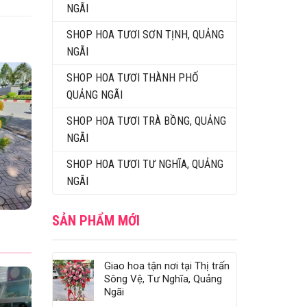
NGÃI
SHOP HOA TƯƠI SƠN TỊNH, QUẢNG
NGÃI
SHOP HOA TƯƠI THÀNH PHỐ
QUẢNG NGÃI
SHOP HOA TƯƠI TRÀ BỒNG, QUẢNG
NGÃI
SHOP HOA TƯƠI TƯ NGHĨA, QUẢNG
NGÃI
SẢN PHẨM MỚI
Giao hoa tận nơi tại Thị trấn
Sông Vệ, Tư Nghĩa, Quảng
Ngãi