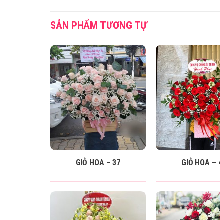
SẢN PHẨM TƯƠNG TỰ
GIỎ HOA – 37
GIỎ HOA – 