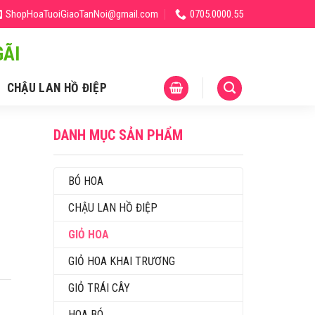
ShopHoaTuoiGiaoTanNoi@gmail.com
0705.0000.55
ÃI
CHẬU LAN HỒ ĐIỆP
DANH MỤC SẢN PHẨM
BÓ HOA
CHẬU LAN HỒ ĐIỆP
GIỎ HOA
GIỎ HOA KHAI TRƯƠNG
GIỎ TRÁI CÂY
HOA BÓ