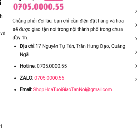
i
ch
Chẳng phải đợi lâu, bạn chỉ cần điện đặt hàng và hoa
sẽ được giao tận nơi trong nội thành phố trong chưa
 và
đầy 1h.
Địa chỉ:
17 Nguyễn Tự Tân, Trần Hưng Đạo, Quảng
Ngãi
Hotline:
0705.0000.55
ZALO:
0705.0000.55
Email:
ShopHoaTuoiGiaoTanNoi@gmail.com
i