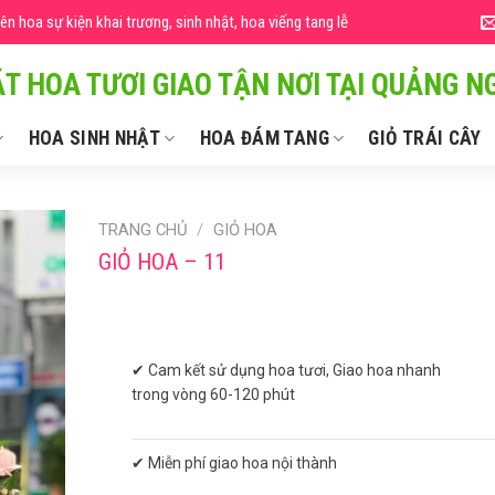
 hoa sự kiện khai trương, sinh nhật, hoa viếng tang lễ
T HOA TƯƠI GIAO TẬN NƠI TẠI QUẢNG NG
HOA SINH NHẬT
HOA ĐÁM TANG
GIỎ TRÁI CÂY
TRANG CHỦ
/
GIỎ HOA
GIỎ HOA – 11
✔ Cam kết sử dụng hoa tươi, Giao hoa nhanh
trong vòng 60-120 phút
✔ Miễn phí giao hoa nội thành