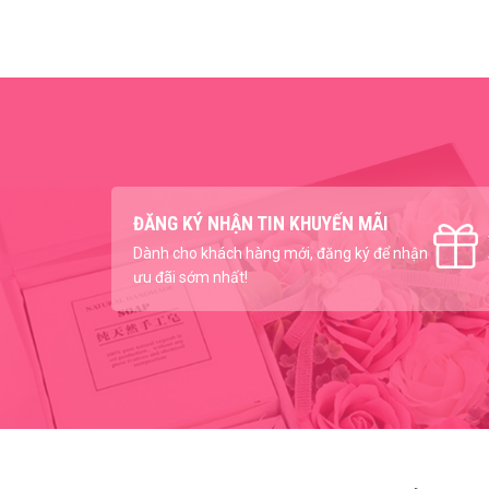
ĐĂNG KÝ NHẬN TIN KHUYẾN MÃI
Dành cho khách hàng mới, đăng ký để nhận
ưu đãi sớm nhất!