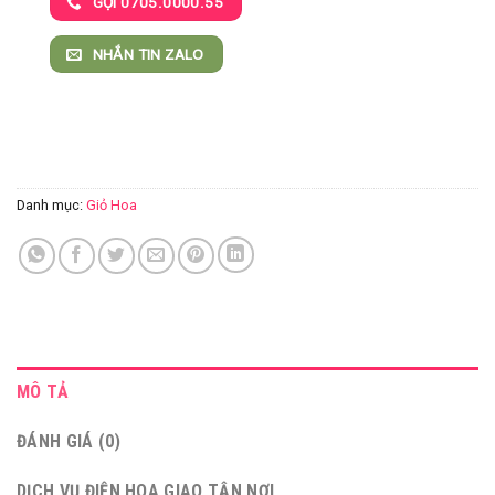
GỌI 0705.0000.55
NHẮN TIN ZALO
Danh mục:
Giỏ Hoa
MÔ TẢ
ĐÁNH GIÁ (0)
DỊCH VỤ ĐIỆN HOA GIAO TẬN NƠI