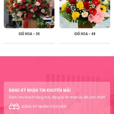
GIỎ HOA – 30
GIỎ HOA – 48
ĐĂNG KÝ NHẬN TIN KHUYẾN MÃI
Dành cho khách hàng mới, đăng ký để nhận ưu đãi sớm nhất!
ĐĂNG KÝ NHẬN VOUCHER