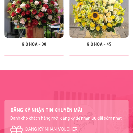
GIỎ HOA – 30
GIỎ HOA – 45
ĐĂNG KÝ NHẬN TIN KHUYẾN MÃI
Dành cho khách hàng mới, đăng ký để nhận ưu đãi sớm nhất!
ĐĂNG KÝ NHẬN VOUCHER