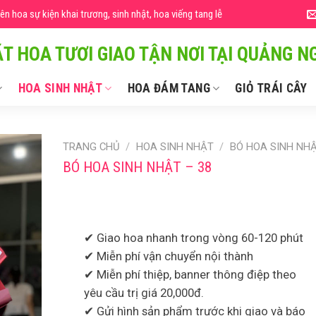
 hoa sự kiện khai trương, sinh nhật, hoa viếng tang lễ
T HOA TƯƠI GIAO TẬN NƠI TẠI QUẢNG NG
HOA SINH NHẬT
HOA ĐÁM TANG
GIỎ TRÁI CÂY
TRANG CHỦ
/
HOA SINH NHẬT
/
BÓ HOA SINH NH
BÓ HOA SINH NHẬT – 38
✔ Giao hoa nhanh trong vòng 60-120 phút
✔ Miễn phí vận chuyển nội thành
✔ Miễn phí thiệp, banner thông điệp theo
yêu cầu trị giá 20,000đ.
✔ Gửi hình sản phẩm trước khi giao và báo