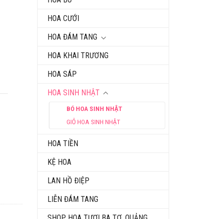
HOA CƯỚI
HOA ĐÁM TANG
HOA KHAI TRƯƠNG
HOA SÁP
HOA SINH NHẬT
BÓ HOA SINH NHẬT
GIỎ HOA SINH NHẬT
HOA TIỀN
KỆ HOA
LAN HỒ ĐIỆP
LIỄN ĐÁM TANG
SHOP HOA TƯƠI BA TƠ, QUẢNG