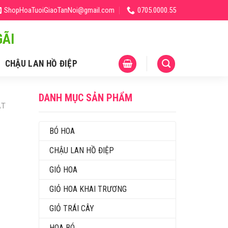
ShopHoaTuoiGiaoTanNoi@gmail.com
0705.0000.55
ÃI
CHẬU LAN HỒ ĐIỆP
DANH MỤC SẢN PHẨM
ẬT
BÓ HOA
CHẬU LAN HỒ ĐIỆP
GIỎ HOA
GIỎ HOA KHAI TRƯƠNG
GIỎ TRÁI CÂY
HOA BÓ