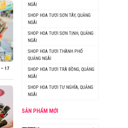
NGÃI
SHOP HOA TƯƠI SƠN TÂY, QUẢNG
NGÃI
SHOP HOA TƯƠI SƠN TỊNH, QUẢNG
NGÃI
SHOP HOA TƯƠI THÀNH PHỐ
QUẢNG NGÃI
 – 17
SHOP HOA TƯƠI TRÀ BỒNG, QUẢNG
NGÃI
SHOP HOA TƯƠI TƯ NGHĨA, QUẢNG
NGÃI
SẢN PHẨM MỚI