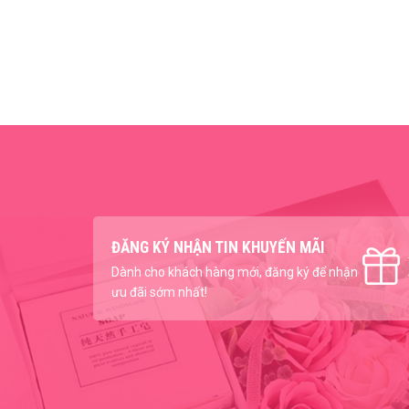
ĐĂNG KÝ NHẬN TIN KHUYẾN MÃI
Dành cho khách hàng mới, đăng ký để nhận
ưu đãi sớm nhất!