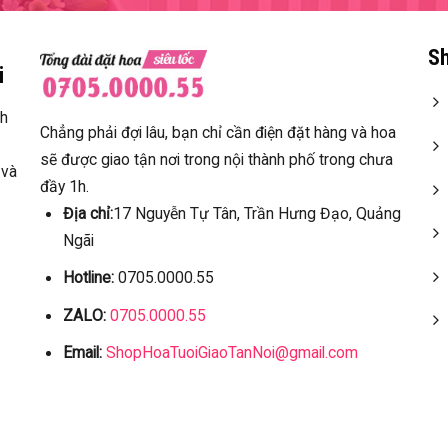
Sh
i
ch
Chẳng phải đợi lâu, bạn chỉ cần điện đặt hàng và hoa
sẽ được giao tận nơi trong nội thành phố trong chưa
 và
đầy 1h.
Địa chỉ:
17 Nguyễn Tự Tân, Trần Hưng Đạo, Quảng
Ngãi
Hotline:
0705.0000.55
ZALO:
0705.0000.55
Email:
ShopHoaTuoiGiaoTanNoi@gmail.com