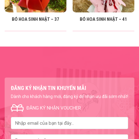
BÓ HOA SINH NHẬT – 37
BÓ HOA SINH NHẬT – 41
ĐĂNG KÝ NHẬN TIN KHUYẾN MÃI
Dành cho khách hàng mới, đăng ký để nhận ưu đãi sớm nhất!
ĐĂNG KÝ NHẬN VOUCHER