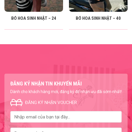
BÓ HOA SINH NHẬT – 24
BÓ HOA SINH NHẬT – 40
ĐĂNG KÝ NHẬN TIN KHUYẾN MÃI
Dành cho khách hàng mới, đăng ký để nhận ưu đãi sớm nhất!
ĐĂNG KÝ NHẬN VOUCHER