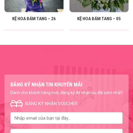
KỆ HOA ĐÁM TANG – 26
KỆ HOA ĐÁM TANG – 05
ĐĂNG KÝ NHẬN TIN KHUYẾN MÃI
Dành cho khách hàng mới, đăng ký để nhận ưu đãi sớm nhất!
ĐĂNG KÝ NHẬN VOUCHER