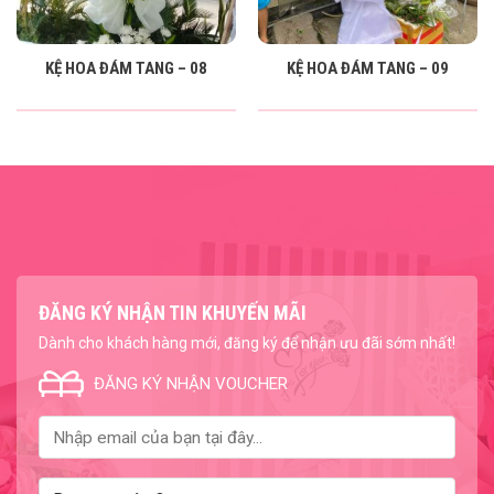
KỆ HOA ĐÁM TANG – 08
KỆ HOA ĐÁM TANG – 09
ĐĂNG KÝ NHẬN TIN KHUYẾN MÃI
Dành cho khách hàng mới, đăng ký để nhận ưu đãi sớm nhất!
ĐĂNG KÝ NHẬN VOUCHER