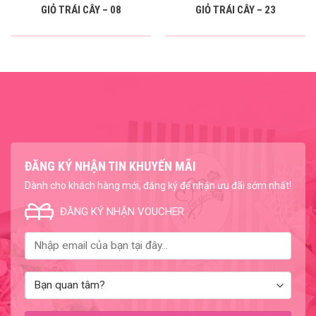
GIỎ TRÁI CÂY – 08
GIỎ TRÁI CÂY – 23
ĐĂNG KÝ NHẬN TIN KHUYẾN MÃI
Dành cho khách hàng mới, đăng ký để nhận ưu đãi sớm nhất!
ĐĂNG KÝ NHẬN VOUCHER