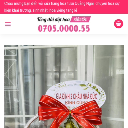
Skip
Chào mừng bạn đến với cửa hàng hoa tươi Quảng Ngãi: chuyên hoa sự
to
kiện khai trương, sinh nhật, hoa viếng tang lễ
content