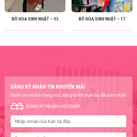
BÓ HOA SINH NHẬT – 33
BÓ HOA SINH NHẬT – 17
ĐĂNG KÝ NHẬN TIN KHUYẾN MÃI
Dành cho khách hàng mới, đăng ký để nhận ưu đãi sớm nhất!
ĐĂNG KÝ NHẬN VOUCHER