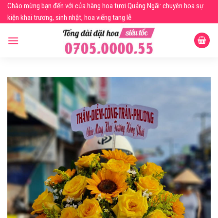
Skip
Chào mừng bạn đến với cửa hàng hoa tươi Quảng Ngãi: chuyên hoa sự
to
kiện khai trương, sinh nhật, hoa viếng tang lễ
content