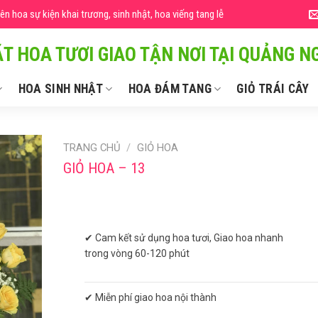
 hoa sự kiện khai trương, sinh nhật, hoa viếng tang lễ
T HOA TƯƠI GIAO TẬN NƠI TẠI QUẢNG NG
HOA SINH NHẬT
HOA ĐÁM TANG
GIỎ TRÁI CÂY
TRANG CHỦ
/
GIỎ HOA
GIỎ HOA – 13
✔ Cam kết sử dụng hoa tươi, Giao hoa nhanh
trong vòng 60-120 phút
✔ Miễn phí giao hoa nội thành