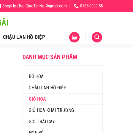
ShopHoaTuoiGiaoTanNoi@gmail.com
0705.0000.55
ÃI
CHẬU LAN HỒ ĐIỆP
DANH MỤC SẢN PHẨM
BÓ HOA
CHẬU LAN HỒ ĐIỆP
GIỎ HOA
GIỎ HOA KHAI TRƯƠNG
GIỎ TRÁI CÂY
HOA BÓ