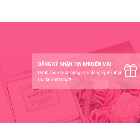
ĐĂNG KÝ NHẬN TIN KHUYẾN MÃI
Dành cho khách hàng mới, đăng ký để nhận
ưu đãi sớm nhất!