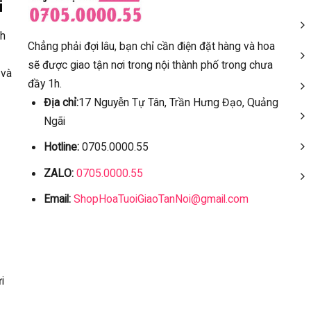
i
ch
Chẳng phải đợi lâu, bạn chỉ cần điện đặt hàng và hoa
sẽ được giao tận nơi trong nội thành phố trong chưa
 và
đầy 1h.
Địa chỉ:
17 Nguyễn Tự Tân, Trần Hưng Đạo, Quảng
Ngãi
Hotline:
0705.0000.55
ZALO:
0705.0000.55
Email:
ShopHoaTuoiGiaoTanNoi@gmail.com
i