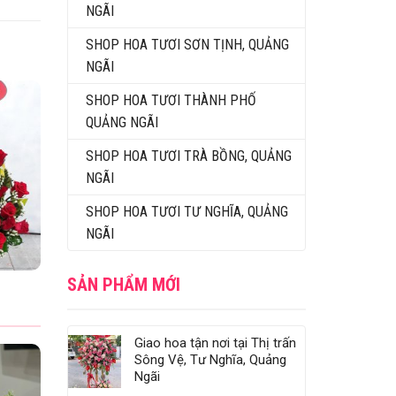
NGÃI
SHOP HOA TƯƠI SƠN TỊNH, QUẢNG
NGÃI
SHOP HOA TƯƠI THÀNH PHỐ
QUẢNG NGÃI
SHOP HOA TƯƠI TRÀ BỒNG, QUẢNG
NGÃI
SHOP HOA TƯƠI TƯ NGHĨA, QUẢNG
NGÃI
SẢN PHẨM MỚI
Giao hoa tận nơi tại Thị trấn
Sông Vệ, Tư Nghĩa, Quảng
Ngãi