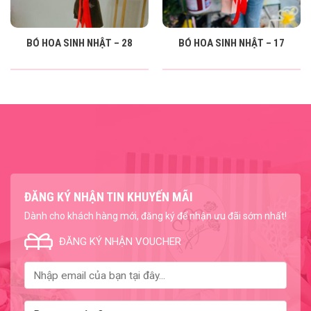
BÓ HOA SINH NHẬT – 28
BÓ HOA SINH NHẬT – 17
ĐĂNG KÝ NHẬN TIN KHUYẾN MÃI
Dành cho khách hàng mới, đăng ký để nhận ưu đãi sớm nhất!
ĐĂNG KÝ NHẬN VOUCHER