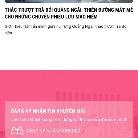
THÁC TRƯỢT TRÀ BÓI QUẢNG NGÃI: THIÊN ĐƯỜNG MÁT MẺ
CHO NHỮNG CHUYẾN PHIÊU LƯU MẠO HIỂM
Giới Thiệu Nằm ẩn mình giữa núi rừng Quảng Ngãi, thác trượt Trà Bói
hiện...
ĐĂNG KÝ NHẬN TIN KHUYẾN MÃI
Dành cho khách hàng mới, đăng ký để nhận ưu đãi sớm nhất!
ĐĂNG KÝ NHẬN VOUCHER