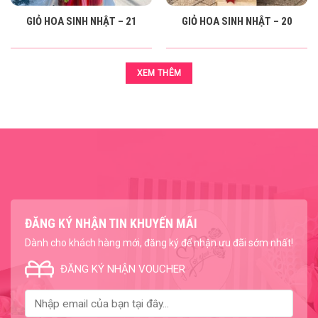
GIỎ HOA SINH NHẬT – 21
GIỎ HOA SINH NHẬT – 20
XEM THÊM
ĐĂNG KÝ NHẬN TIN KHUYẾN MÃI
Dành cho khách hàng mới, đăng ký để nhận ưu đãi sớm nhất!
ĐĂNG KÝ NHẬN VOUCHER